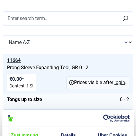
11664
Prong Sleeve Expanding Tool, GR 0 - 2
€0.00*
Prices visible after
login
.
Content:
1 St
Tongs up to size
0 - 2
11665
Prong Sleeve Expanding Tool, GR 2 - 5
Zustimmung
Details
Über Cookies