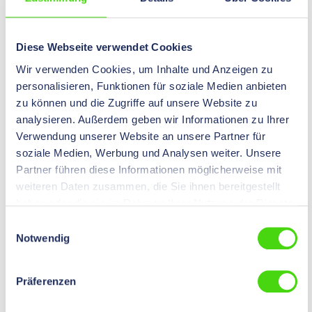
€0.00*
Prices visible after
login
.
Content:
1 St
Diese Webseite verwendet Cookies
Tongs up to size
2 - 5
Wir verwenden Cookies, um Inhalte und Anzeigen zu
personalisieren, Funktionen für soziale Medien anbieten
zu können und die Zugriffe auf unsere Website zu
11666
analysieren. Außerdem geben wir Informationen zu Ihrer
Prong Sleeve Expanding Tool, GR 5 - 10
Verwendung unserer Website an unsere Partner für
€0.00*
soziale Medien, Werbung und Analysen weiter. Unsere
Prices visible after
login
.
Content:
1 St
Partner führen diese Informationen möglicherweise mit
weiteren Daten zusammen, die Sie ihnen bereitgestellt
Tongs up to size
5 - 10
haben oder die sie im Rahmen Ihrer Nutzung der Dienste
gesammelt haben.
Einwilligungsauswahl
Notwendig
No problem - we also offer customized solutions outside
our standard range. Simply let us know your requirements
Präferenzen
using our inquiry form. We will be happy to advise you
personally!