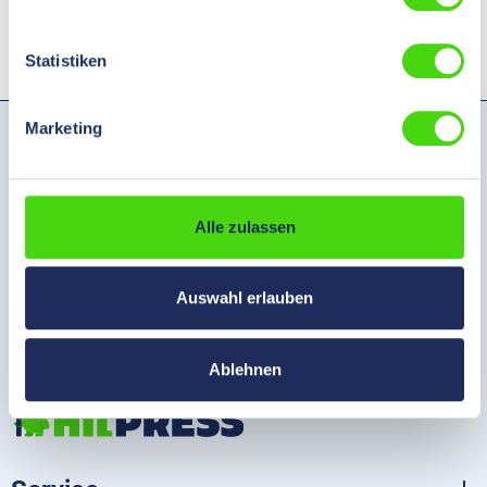
Statistiken
Marketing
Hilpress GmbH
Grützmühlenweg 40
22339 Hamburg
Alle zulassen
Germany
Phone:
+49 (0) 40 - 538092-30
Auswahl erlauben
E-Mail:
info@hilpress.de
Ablehnen