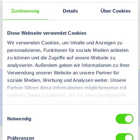
Request product
Zustimmung
Details
Über Cookies
Do you need help?
Diese Webseite verwendet Cookies
Directly to the contact form
Wir verwenden Cookies, um Inhalte und Anzeigen zu
personalisieren, Funktionen für soziale Medien anbieten
PDF datasheet
zu können und die Zugriffe auf unsere Website zu
analysieren. Außerdem geben wir Informationen zu Ihrer
Verwendung unserer Website an unsere Partner für
Description
soziale Medien, Werbung und Analysen weiter. Unsere
Printable, flat, halogen-free, self-extinguishing shrink tubing
Partner führen diese Informationen möglicherweise mit
Shrink ratio: 3:1 Continuous operating temperature: -40 °C…
weiteren Daten zusammen, die Sie ihnen bereitgestellt
More
haben oder die sie im Rahmen Ihrer Nutzung der Dienste
gesammelt haben.
Einwilligungsauswahl
Manufacturer
Notwendig
Präferenzen