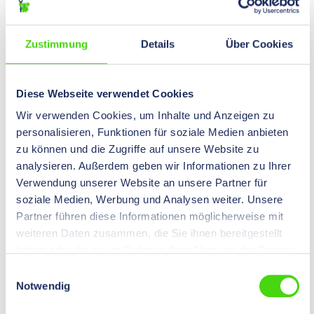
Verbindungstechnologie
CAGE-CLAMP
Leiterklemme
5
Zustimmung
Details
Über Cookies
Bemessungsstrom
32
A
Diese Webseite verwendet Cookies
221-2411
Wir verwenden Cookies, um Inhalte und Anzeigen zu
WAGO Durchgangsverbinder mit Hebel für alle
personalisieren, Funktionen für soziale Medien anbieten
Leiterarten, max 4 mm², 2 Leiter VPE 60 St.
zu können und die Zugriffe auf unsere Website zu
analysieren. Außerdem geben wir Informationen zu Ihrer
0,00 €*
Preise nach
Login
Verwendung unserer Website an unsere Partner für
Inhalt:
60 St
(0,00 €* / 100
sichtbar.
soziale Medien, Werbung und Analysen weiter. Unsere
St)
Partner führen diese Informationen möglicherweise mit
weiteren Daten zusammen, die Sie ihnen bereitgestellt
Deckelfarbe
haben oder die sie im Rahmen Ihrer Nutzung der Dienste
Querschnittsbereich
0,2 - 4
mm²
gesammelt haben.
Einwilligungsauswahl
Notwendig
Verbindungstechnologie
CAGE-CLAMP