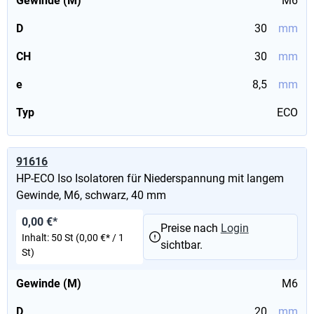
Gewinde (M)
M6
D
30
mm
CH
30
mm
e
8,5
mm
Typ
ECO
91616
HP-ECO Iso Isolatoren für Niederspannung mit langem
Gewinde, M6, schwarz, 40 mm
0,00 €*
Preise nach
Login
Inhalt:
50 St
(0,00 €* / 1
sichtbar.
St)
Gewinde (M)
M6
D
20
mm