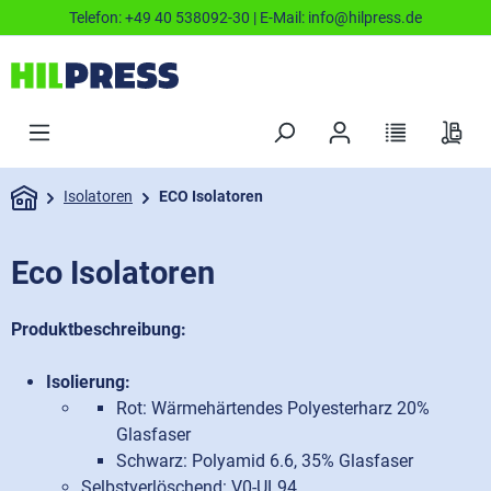
Telefon:
+49 40 538092-30
| E-Mail:
info@hilpress.de
Isolatoren
ECO Isolatoren
Eco Isolatoren
Produktbeschreibung:
Isolierung:
Rot: Wärmehärtendes Polyesterharz 20%
Glasfaser
Schwarz: Polyamid 6.6, 35% Glasfaser
Selbstverlöschend: V0-UL94