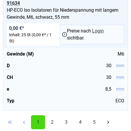
91634
HP-ECO Iso Isolatoren für Niederspannung mit langem
Gewinde, M6, schwarz, 55 mm
0,00 €*
Preise nach
Login
Inhalt:
25 St
(0,00 €* / 1
sichtbar.
St)
Gewinde (M)
M6
D
30
mm
CH
30
mm
e
8,5
mm
Typ
ECO
1
2
3
4
5