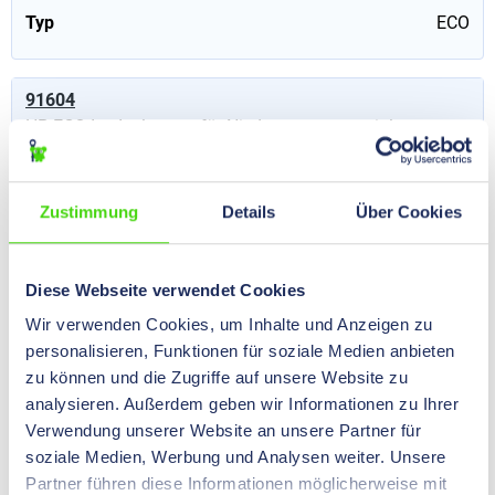
Typ
ECO
91604
HP-ECO Iso Isolatoren für Niederspannung mit langem
Gewinde, M6, schwarz, 20 mm
0,00 €*
Preise nach
Login
Zustimmung
Details
Über Cookies
Inhalt:
50 St
(0,00 €* / 1
sichtbar.
St)
Diese Webseite verwendet Cookies
Gewinde (M)
M6
Wir verwenden Cookies, um Inhalte und Anzeigen zu
D
20
mm
personalisieren, Funktionen für soziale Medien anbieten
zu können und die Zugriffe auf unsere Website zu
CH
21
mm
analysieren. Außerdem geben wir Informationen zu Ihrer
e
8,5
mm
Verwendung unserer Website an unsere Partner für
soziale Medien, Werbung und Analysen weiter. Unsere
Typ
ECO
Partner führen diese Informationen möglicherweise mit