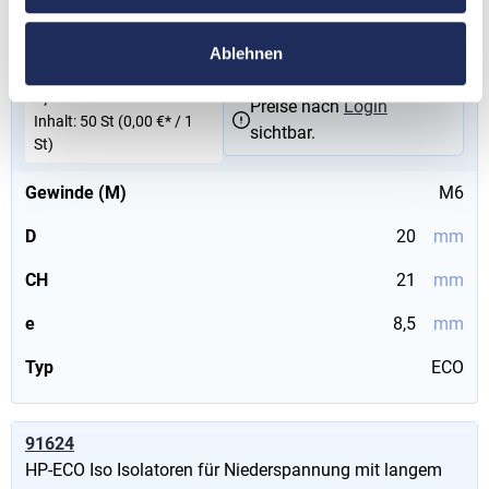
91610
HP-ECO Iso Isolatoren für Niederspannung mit langem
Ablehnen
Gewinde, M6, schwarz, 30 mm
0,00 €*
Preise nach
Login
Inhalt:
50 St
(0,00 €* / 1
sichtbar.
St)
Gewinde (M)
M6
D
20
mm
CH
21
mm
e
8,5
mm
Typ
ECO
91624
HP-ECO Iso Isolatoren für Niederspannung mit langem