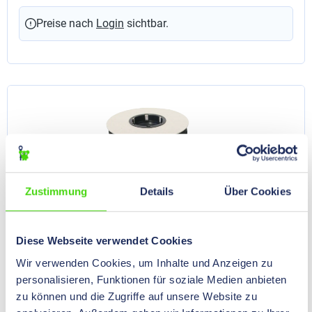
Netzwerkinstallationen, für Kabelbäume und für
Glasfaserkabel. 1 VE = 25 m
Preise nach
Login
sichtbar.
Zustimmung
Details
Über Cookies
Diese Webseite verwendet Cookies
Wir verwenden Cookies, um Inhalte und Anzeigen zu
ONE-WRAP® Klett-Kabelbinder der Marke
personalisieren, Funktionen für soziale Medien anbieten
VELCRO® VE / Spule, 150 x 20 / 12,5 mm
zu können und die Zugriffe auf unsere Website zu
schwarz
64000