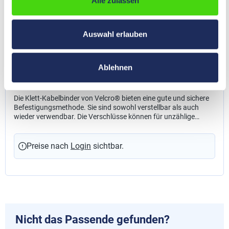
Alle zulassen
ONE-WRAP® Klett-Kabelbinder der Marke
Auswahl erlauben
VELCRO® VE / Stück, 150 x 20 / 12,5 mm
schwarz
64100
Ablehnen
Abmessung Länge x Kopfbreite x Bandbreite:
150 x 20 x
12,5
Die Klett-Kabelbinder von Velcro® bieten eine gute und sichere
Befestigungsmethode. Sie sind sowohl verstellbar als auch
wieder verwendbar. Die Verschlüsse können für unzählige
Anwendungen genutzt werden, wie z.B. im Kordel- und
Kabelmanagement, bei Netzwerkinstallationen, für Kabelbäume
und für Glasfaserkabel. Farbe: schwarz Weitere Informationen:
Preise nach
Login
sichtbar.
Weitere Farben und Abmessungen auf Anfrage
Nicht das Passende gefunden?