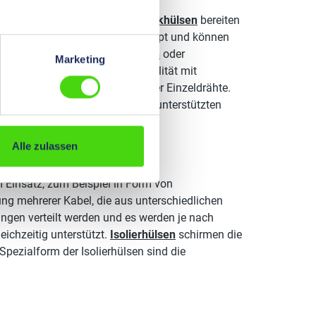
en zum Einsatz bereit.
Flachsteckhülsen
bereiten
Kabelenden in der Hülse vercrimpt und können
 werden. Sie gibt es in
geraden
oder
Marketing
Elemente erhöhen die Leitungsqualität mit
d verhindern ein Ausfransen der Einzeldrähte.
 ist die Auswahl des passenden unterstützten
Alle zulassen
 Einsatz, zum Beispiel in Form von
ng mehrerer Kabel, die aus unterschiedlichen
ngen verteilt werden und es werden je nach
ichzeitig unterstützt.
Isolierhülsen
schirmen die
Spezialform der Isolierhülsen sind die