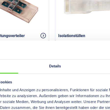
itungsverteiler
Isolationstüllen
hstecktechnik für kompakte Elek
Details
lachstecktechnik lassen sich kompakte Elektroinstallationen auf d
gen und Verkabelungen auf engstem Raum für anspruchsvolle El
Cookies
nik zu verwirklichen. Die Flachstecktechnik kommt dabei in zah
ränken, Elektrogeräten, im Maschinenbau, der Robotik, der Netz
nhalte und Anzeigen zu personalisieren, Funktionen für soziale
ndungen aller Komponenten gibt es zahlreiche Steckvarianten.
Website zu analysieren. Außerdem geben wir Informationen zu I
r soziale Medien, Werbung und Analysen weiter. Unsere Partner
nder für die moderne Flachstecktec
 Daten zusammen, die Sie ihnen bereitgestellt haben oder die s