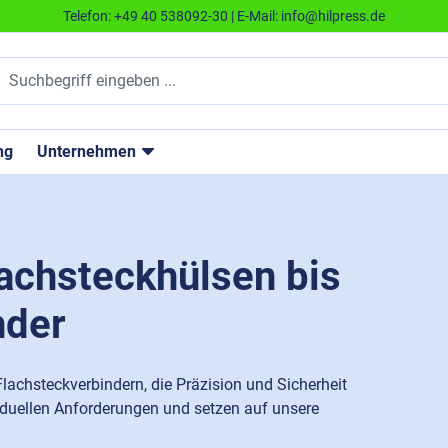
Telefon:
+49 40 538092-30
| E-Mail:
info@hilpress.de
ng
Unternehmen
lachsteckhülsen bis
nder
lachsteckverbindern, die Präzision und Sicherheit
viduellen Anforderungen und setzen auf unsere