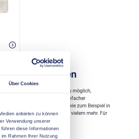
troinstallationen
Über Cookies
ie Schnelle realisieren. So ist es möglich,
ektrokonstruktionen mittels einfacher
lreichen Bereichen zum Einsatz wie zum Beispiel in
werktechnik, im KFZ-Bereich und vielem mehr. Für
 Medien anbieten zu können
hrer Verwendung unserer
 führen diese Informationen
hnik
ie im Rahmen Ihrer Nutzung