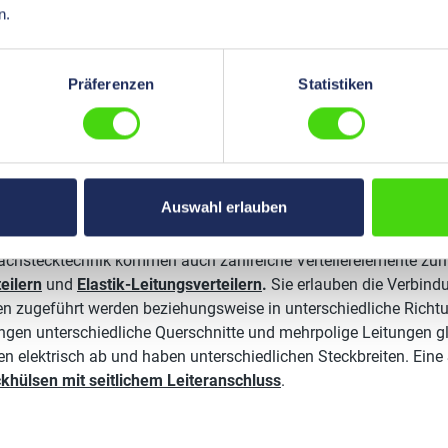
n.
lachstecktechnik stehen zahlreiche unterschiedliche Komponent
 zum Anschluss an weitere Komponenten vor. Dabei werden die 
ach Ausführung zum Anschluss geschraubt, gesteckt oder gelötet
Präferenzen
Statistiken
rmen
. Weitere Komponenten sind
Ringkabelschuhe
. All diese 
möglichem Aufwand.
Aderendhülsen
schließen Kabelenden ab un
erhöhen damit die Leitungsqualität. Wichtig bei allen Elementen
tts, den die jeweilige Leitung benötigt.
Auswahl erlauben
steckverteiler und Isolierhülsen
lachstecktechnik kommen auch zahlreiche Verteilerelemente zum
eilern
und
Elastik-Leitungsverteilern
.
Sie erlauben die Verbindu
n zugeführt werden beziehungsweise in unterschiedliche Richtu
gen unterschiedliche Querschnitte und mehrpolige Leitungen gle
en elektrisch ab und haben unterschiedlichen Steckbreiten. Eine 
khülsen mit seitlichem Leiteranschluss
.