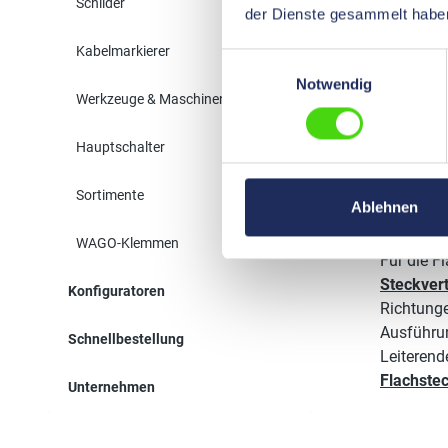
Schilder
der Dienste gesammelt habe
Für die F
Kabelmarkierer
die Kabel
Einwilligungsauswahl
dann je n
Notwendig
Werkzeuge & Maschinen
Winkelfo
geringst
Hauptschalter
Auch sie 
Querschni
Sortimente
Ablehnen
Flach
WAGO-Klemmen
Für die F
Steckvert
Konfiguratoren
Richtunge
Ausführun
Schnellbestellung
Leiterend
Flachstec
Unternehmen