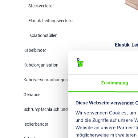
Steckverteiler
Elastik-Leitungsverteiler
Isolationstüllen
Elastik-Le
Kabelbinder
Kabelorganisation
Flac
Kabelverschraubungen & Zubehör
Zustimmung
Mit der F
Gehäuse
Verbindun
Diese Webseite verwendet 
Stecktech
Schrumpfschlauch und Isolation
Schaltsch
Wir verwenden Cookies, um I
die Verbi
und die Zugriffe auf unsere 
Isolierbänder
Website an unsere Partner fü
Verbi
möglicherweise mit weiteren