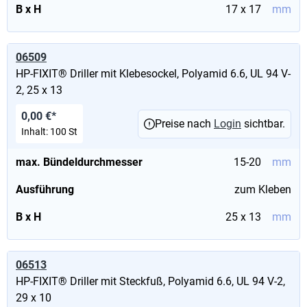
B x H
17 x 17
mm
06509
HP-FIXIT® Driller mit Klebesockel, Polyamid 6.6, UL 94 V-
2, 25 x 13
0,00 €*
Preise nach
Login
sichtbar.
Inhalt:
100 St
max. Bündeldurchmesser
15-20
mm
Ausführung
zum Kleben
B x H
25 x 13
mm
06513
HP-FIXIT® Driller mit Steckfuß, Polyamid 6.6, UL 94 V-2,
29 x 10