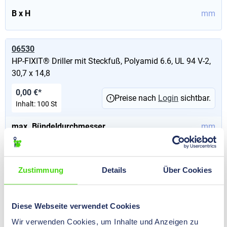
B x H
mm
06530
HP-FIXIT® Driller mit Steckfuß, Polyamid 6.6, UL 94 V-2,
30,7 x 14,8
0,00 €*
Preise nach
Login
sichtbar.
Inhalt:
100 St
max. Bündeldurchmesser
mm
Ausführung
mit Steckfuß
B x H
mm
Zustimmung
Details
Über Cookies
06531
Diese Webseite verwendet Cookies
HP-FIXIT® Driller mit Steckfuß, Polyamid 6.6, UL 94 V-2,
Wir verwenden Cookies, um Inhalte und Anzeigen zu
34,9 x 18,2