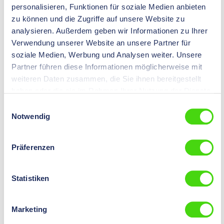
personalisieren, Funktionen für soziale Medien anbieten
0,00 €*
zu können und die Zugriffe auf unsere Website zu
Preise nach
Login
sichtbar.
Inhalt:
100 St
analysieren. Außerdem geben wir Informationen zu Ihrer
Verwendung unserer Website an unsere Partner für
max. Bündeldurchmesser
mm
soziale Medien, Werbung und Analysen weiter. Unsere
Partner führen diese Informationen möglicherweise mit
Ausführung
mit Steckfuß
weiteren Daten zusammen, die Sie ihnen bereitgestellt
haben oder die sie im Rahmen Ihrer Nutzung der Dienste
B x H
mm
gesammelt haben.
Einwilligungsauswahl
Notwendig
06503
HP-FIXIT® Kabeldriller, Polyamid 6.6, UL 94 V-2, 21 x 5,2,
Präferenzen
1000 Stk.
0,00 €*
Preise nach
Statistiken
Inhalt:
1000 St
Login
sichtbar.
(0,00 €* / 100 St)
Marketing
max. Bündeldurchmesser
4,5
mm