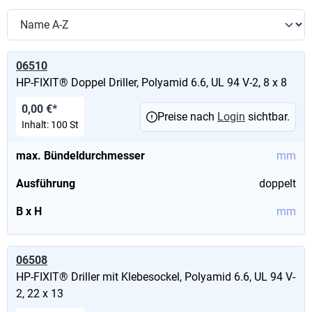
06510
HP-FIXIT® Doppel Driller, Polyamid 6.6, UL 94 V-2, 8 x 8
0,00 €*
Preise nach
Login
sichtbar.
Inhalt:
100 St
max. Bündeldurchmesser
mm
Ausführung
doppelt
B x H
mm
06508
HP-FIXIT® Driller mit Klebesockel, Polyamid 6.6, UL 94 V-
2, 22 x 13