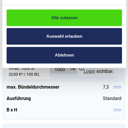
Ausführung
Standard
B x H
mm
Alle zulassen
Auswahl erlauben
06504
HP-FIXIT® Kabeldriller, Polyamid 6.6, UL 94 V-2, 25 x 8,3,
1000 Stk.
Ablehnen
0,00 €*
Preise nach
Inhalt:
1000 St
Login
sichtbar.
(0,00 €* / 100 St)
max. Bündeldurchmesser
7,3
mm
Ausführung
Standard
B x H
mm