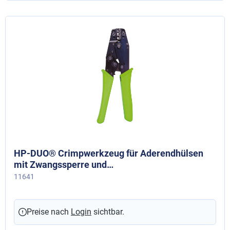
HP-DUO® Crimpwerkzeug für Aderendhülsen
mit Zwangssperre und
Entriegelungsmöglichkeit, 4 - 16 mm²
11641
Preise nach
Login
sichtbar.