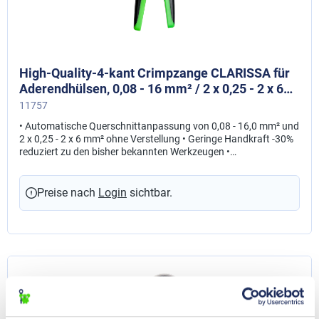
High-Quality-4-kant Crimpzange CLARISSA für
Aderendhülsen, 0,08 - 16 mm² / 2 x 0,25 - 2 x 6
mm²
11757
• Automatische Querschnittanpassung von 0,08 - 16,0 mm² und
2 x 0,25 - 2 x 6 mm² ohne Verstellung • Geringe Handkraft -30%
reduziert zu den bisher bekannten Werkzeugen •
Schwenkpositionierer für sicheren Positionierung kleiner
Querschnitte • Werkzeug für Linkshänder geeignet •
Gleichmäßiger 4-kant Päzisionscrimp über die gesamte
Preise nach
Login
sichtbar.
Hülsenlänge • Entriegelbare Zwangssperre zur Sicherung des
vollständigen Crimpvorgangs • Ergonomisch ausgebildete
Softhandgriffe mit Abgleitschutz, geringe Griffweite • Komplett
gefertigt aus hochfestem Spezialstahl, besonders beanspruchte
Teile sondervergütet