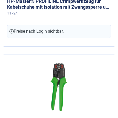
HP-Master® PROFILINE Crimpwerkzeug für
Kabelschuhe mit Isolation mit Zwangssperre und
Entriegelungsmöglichkeit, 0,5 - 6,0 mm²
11724
Preise nach
Login
sichtbar.