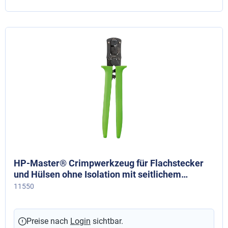
HP-Master® Crimpwerkzeug für Flachstecker
und Hülsen ohne Isolation mit seitlichem
Leiteranschluss, 0,5 - 1,5 mm²
11550
Preise nach
Login
sichtbar.