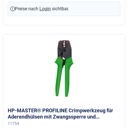
Preise nach
Login
sichtbar.
HP-MASTER® PROFILINE Crimpwerkzeug für
Aderendhülsen mit Zwangssperre und
Entriegelungsmöglichkeit, 10 + 16 + 25 mm²
11754