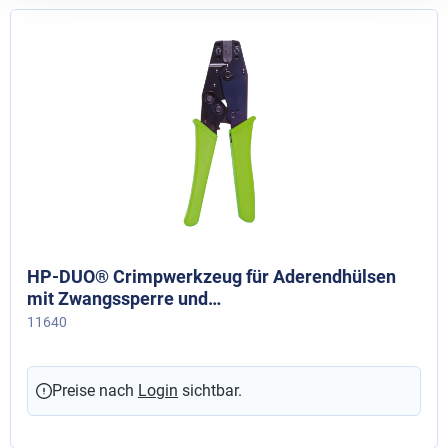
HP-DUO® Crimpwerkzeug für Aderendhülsen
mit Zwangssperre und
Entriegelungsmöglichkeit, 0,5 - 2,5 mm ² / 2 x 0,5
11640
bis 2 x 1,0 mm²
Preise nach
Login
sichtbar.