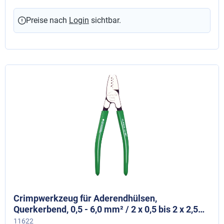
Preise nach
Login
sichtbar.
Crimpwerkzeug für Aderendhülsen,
Querkerbend, 0,5 - 6,0 mm² / 2 x 0,5 bis 2 x 2,5
mm²
11622