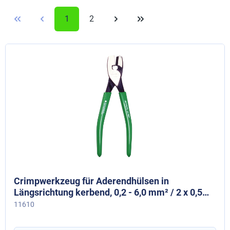
1
2
Crimpwerkzeug für Aderendhülsen in
Längsrichtung kerbend, 0,2 - 6,0 mm² / 2 x 0,5
bis 2 x 2,5 mm²
11610