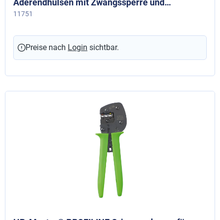
Aderendhülsen mit Zwangssperre und
Entriegelungsmöglichkeit, 35 + 50 mm²
11751
Preise nach
Login
sichtbar.