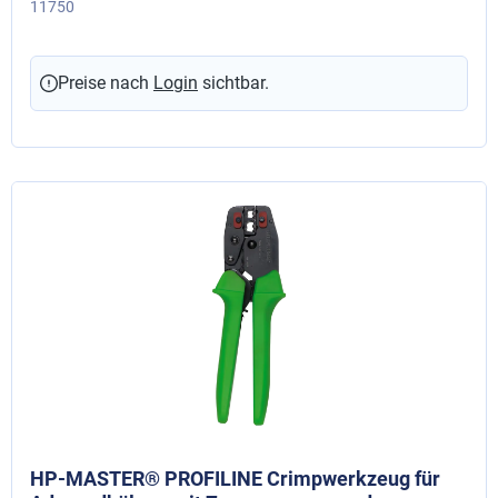
Entriegelungsmöglichkeit, 25 + 35 mm²
11750
Preise nach
Login
sichtbar.
HP-MASTER® PROFILINE Crimpwerkzeug für