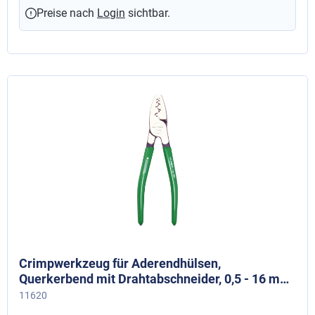
Preise nach
Login
sichtbar.
Crimpwerkzeug für Aderendhülsen,
Querkerbend mit Drahtabschneider, 0,5 - 16 mm²
/ 2 x 0,5 bis 2 x 6 mm²
11620