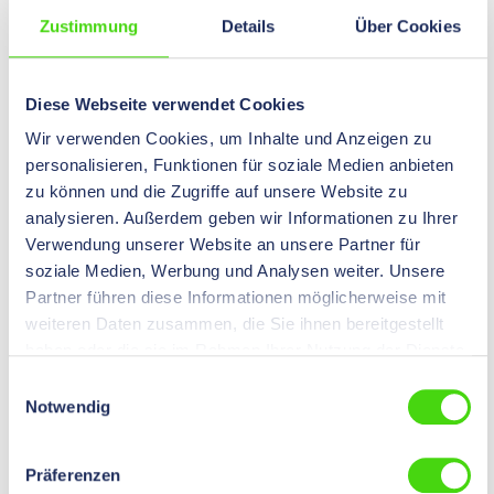
Zustimmung
Details
Über Cookies
Diese Webseite verwendet Cookies
Wir verwenden Cookies, um Inhalte und Anzeigen zu
personalisieren, Funktionen für soziale Medien anbieten
zu können und die Zugriffe auf unsere Website zu
High-Quality-6-kant Crimpzange CLARA für
analysieren. Außerdem geben wir Informationen zu Ihrer
Aderendhülsen, 0,08 - 16 mm² / 2 x 0,25 - 2 x 10
mm²
Verwendung unserer Website an unsere Partner für
11756
soziale Medien, Werbung und Analysen weiter. Unsere
• automatische Querschnittanpassung ohne Verstellung •
Partner führen diese Informationen möglicherweise mit
Schwenkpositionierer zur sicheren Positionierung kleiner
Querschnitte • für Linkshänder geeignet
weiteren Daten zusammen, die Sie ihnen bereitgestellt
haben oder die sie im Rahmen Ihrer Nutzung der Dienste
gesammelt haben.
Preise nach
Login
sichtbar.
Einwilligungsauswahl
Notwendig
Präferenzen