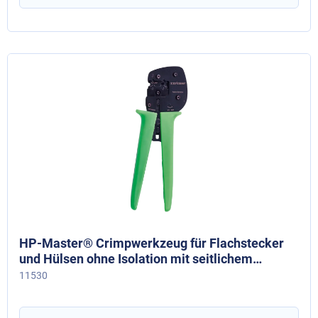
HP-Master® Crimpwerkzeug für Flachstecker
und Hülsen ohne Isolation mit seitlichem
Leiteranschluss, 0,5 - 2,5 mm²
11530