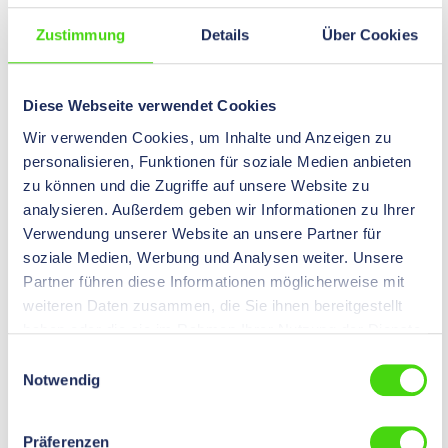
Höhe
200
mm
Zustimmung
Details
Über Cookies
Breite
200
mm
Bedeutung
Notdusche
Diese Webseite verwendet Cookies
Wir verwenden Cookies, um Inhalte und Anzeigen zu
41742
personalisieren, Funktionen für soziale Medien anbieten
HIL-SIGN® Langnachleuchtende Rettungszeichen,
zu können und die Zugriffe auf unsere Website zu
Polyester, 200 x 200 mm Notruftelefon
analysieren. Außerdem geben wir Informationen zu Ihrer
Verwendung unserer Website an unsere Partner für
0,00 €*
Preise nach
Login
sichtbar.
soziale Medien, Werbung und Analysen weiter. Unsere
Inhalt:
1 St
Partner führen diese Informationen möglicherweise mit
weiteren Daten zusammen, die Sie ihnen bereitgestellt
Ausführung
Folie
haben oder die sie im Rahmen Ihrer Nutzung der Dienste
langnachleuchtend
Ja
gesammelt haben.
Einwilligungsauswahl
Notwendig
Höhe
200
mm
Breite
200
mm
Präferenzen