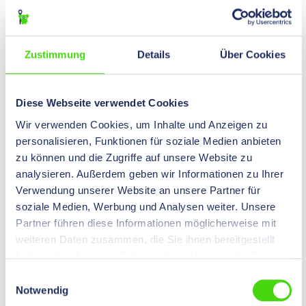
Preise nach
Login
sichtbar.
Inhalt:
100 St
Zustimmung
Details
Über Cookies
51414
Anschlußgewinde - Dichtring, metrisch, M 32 x 1,5
0,00 €*
Diese Webseite verwendet Cookies
Preise nach
Login
sichtbar.
Inhalt:
100 St
Wir verwenden Cookies, um Inhalte und Anzeigen zu
personalisieren, Funktionen für soziale Medien anbieten
zu können und die Zugriffe auf unsere Website zu
51415
analysieren. Außerdem geben wir Informationen zu Ihrer
Anschlußgewinde - Dichtring, metrisch, M 40 x 1,5
Verwendung unserer Website an unsere Partner für
soziale Medien, Werbung und Analysen weiter. Unsere
0,00 €*
Preise nach
Login
sichtbar.
Partner führen diese Informationen möglicherweise mit
Inhalt:
100 St
weiteren Daten zusammen, die Sie ihnen bereitgestellt
haben oder die sie im Rahmen Ihrer Nutzung der Dienste
gesammelt haben.
51416
Einwilligungsauswahl
Notwendig
Anschlußgewinde - Dichtring, metrisch, M 50 x 1,5