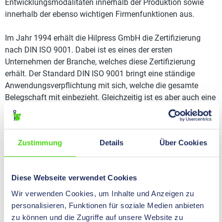
Entwicklungsmodalitäten innerhalb der Produktion sowie
innerhalb der ebenso wichtigen Firmenfunktionen aus.
Im Jahr 1994 erhält die Hilpress GmbH die Zertifizierung
nach DIN ISO 9001. Dabei ist es eines der ersten
Unternehmen der Branche, welches diese Zertifizierung
erhält. Der Standard DIN ISO 9001 bringt eine ständige
Anwendungsverpflichtung mit sich, welche die gesamte
Belegschaft mit einbezieht. Gleichzeitig ist es aber auch eine
wesentliche Bedingung, um über ein geprüftes
Managementsystem mit optimierten Prozessabläufen ein
Vertrauensverhältnis zum Kunden zu schaffen.
Zustimmung
Details
Über Cookies
Der Qualitätsanspruch, welcher die Hilpress GmbH an die
eigenen Produkte stellt, ist nur durch ein optimiertes
Diese Webseite verwendet Cookies
Prozesssystem und eine mehrstufige Qualitätsprüfung in der
Produktion zu erreichen. Alle Mitarbeiter stellen sich diesem
Wir verwenden Cookies, um Inhalte und Anzeigen zu
Anspruch täglich und setzen ihn mit ganzem Engagement
personalisieren, Funktionen für soziale Medien anbieten
um, um den Bedürfnissen der Kunden und des Marktes
zu können und die Zugriffe auf unsere Website zu