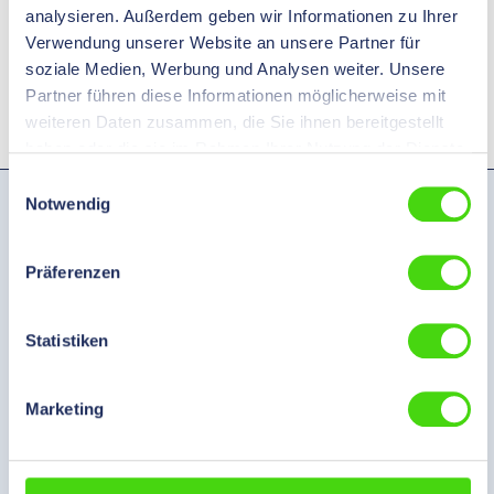
gerecht zu werden.
analysieren. Außerdem geben wir Informationen zu Ihrer
Verwendung unserer Website an unsere Partner für
soziale Medien, Werbung und Analysen weiter. Unsere
Partner führen diese Informationen möglicherweise mit
weiteren Daten zusammen, die Sie ihnen bereitgestellt
haben oder die sie im Rahmen Ihrer Nutzung der Dienste
gesammelt haben.
Einwilligungsauswahl
Notwendig
Hilpress GmbH
Grützmühlenweg 40
Präferenzen
22339 Hamburg
Deutschland
Statistiken
Telefon:
+49 40 538092-30
E-Mail:
info@hilpress.de
Marketing