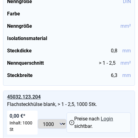
Nenngröße
DIN
Farbe
Nenngröße
mm²
Isolationsmaterial
Steckdicke
0,8
mm
Nennquerschnitt
> 1 - 2,5
mm²
Steckbreite
6,3
mm
45032.123.204
Flachsteckhülse blank, > 1 - 2,5, 1000 Stk.
0,00 €*
Preise nach
Login
Inhalt:
1000
sichtbar.
St