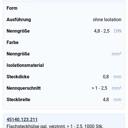
Form
Ausführung
ohne Isolation
Nenngröße
4,8 - 2,5
DIN
Farbe
Nenngröße
mm²
Isolationsmaterial
Steckdicke
0,8
mm
Nennquerschnitt
> 1 - 2,5
mm²
Steckbreite
4,8
mm
45140.123.211
Flachsteckhülse gal. verzinnt, > 1 - 2,5, 1000 Stk.