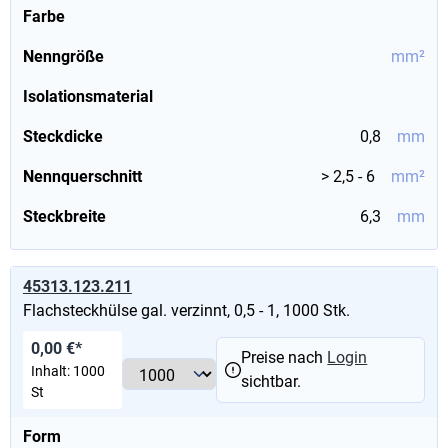
Farbe
Nenngröße
mm²
Isolationsmaterial
Steckdicke
0,8
mm
Nennquerschnitt
> 2,5 - 6
mm²
Steckbreite
6,3
mm
45313.123.211
Flachsteckhülse gal. verzinnt, 0,5 - 1, 1000 Stk.
0,00 €*
Preise nach
Login
Inhalt:
1000
sichtbar.
St
Form