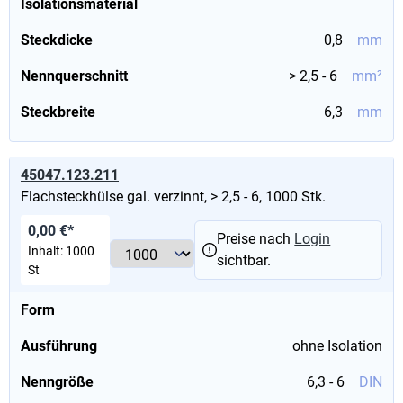
Isolationsmaterial
Steckdicke
0,8
mm
Nennquerschnitt
> 2,5 - 6
mm²
Steckbreite
6,3
mm
45047.123.211
Flachsteckhülse gal. verzinnt, > 2,5 - 6, 1000 Stk.
0,00 €*
Preise nach
Login
Inhalt:
1000
sichtbar.
St
Form
Ausführung
ohne Isolation
Nenngröße
6,3 - 6
DIN