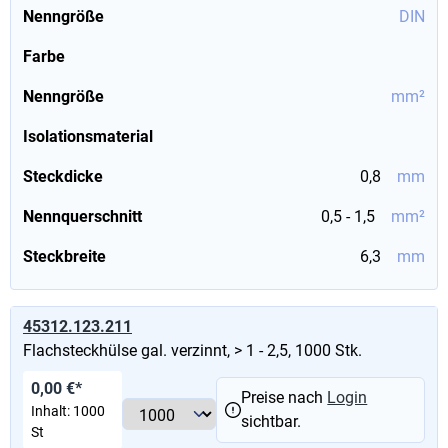
Nenngröße
DIN
Farbe
Nenngröße
mm²
Isolationsmaterial
Steckdicke
0,8
mm
Nennquerschnitt
0,5 - 1,5
mm²
Steckbreite
6,3
mm
45312.123.211
Flachsteckhülse gal. verzinnt, > 1 - 2,5, 1000 Stk.
0,00 €*
Preise nach
Login
Inhalt:
1000
sichtbar.
St