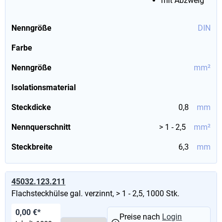
mit Abzweig
Nenngröße
DIN
Farbe
Nenngröße
mm²
Isolationsmaterial
Steckdicke
0,8
mm
Nennquerschnitt
> 1 - 2,5
mm²
Steckbreite
6,3
mm
45032.123.211
Flachsteckhülse gal. verzinnt, > 1 - 2,5, 1000 Stk.
0,00 €*
Preise nach
Login