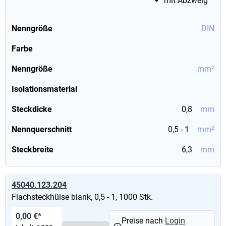
mit Abzweig
Nenngröße
DIN
Farbe
Nenngröße
mm²
Isolationsmaterial
Steckdicke
0,8
mm
Nennquerschnitt
0,5 - 1
mm²
Steckbreite
6,3
mm
45040.123.204
Flachsteckhülse blank, 0,5 - 1, 1000 Stk.
0,00 €*
Preise nach
Login