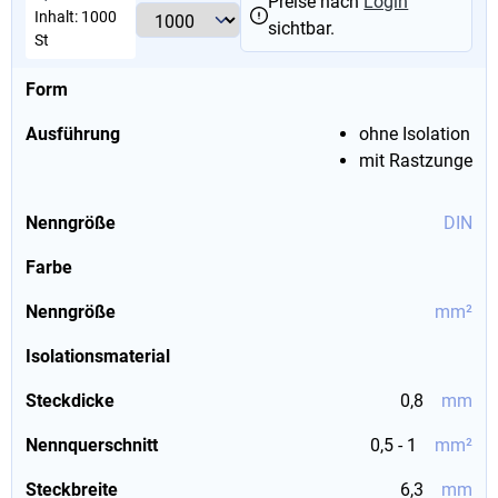
Preise nach
Login
Inhalt:
1000
sichtbar.
St
Form
Ausführung
ohne Isolation
mit Rastzunge
Nenngröße
DIN
Farbe
Nenngröße
mm²
Isolationsmaterial
Steckdicke
0,8
mm
Nennquerschnitt
0,5 - 1
mm²
Steckbreite
6,3
mm