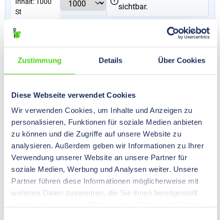
Inhalt:
1000
sichtbar.
St
Form
Ausführung
ohne Isolation
Zustimmung
Details
Über Cookies
Nenngröße
6,3 - 1
DIN
Farbe
Diese Webseite verwendet Cookies
Wir verwenden Cookies, um Inhalte und Anzeigen zu
Nenngröße
mm²
personalisieren, Funktionen für soziale Medien anbieten
Isolationsmaterial
zu können und die Zugriffe auf unsere Website zu
analysieren. Außerdem geben wir Informationen zu Ihrer
Steckdicke
0,8
mm
Verwendung unserer Website an unsere Partner für
soziale Medien, Werbung und Analysen weiter. Unsere
Nennquerschnitt
0,5 - 1
mm²
Partner führen diese Informationen möglicherweise mit
Steckbreite
6,3
mm
weiteren Daten zusammen, die Sie ihnen bereitgestellt
haben oder die sie im Rahmen Ihrer Nutzung der Dienste
gesammelt haben.
Einwilligungsauswahl