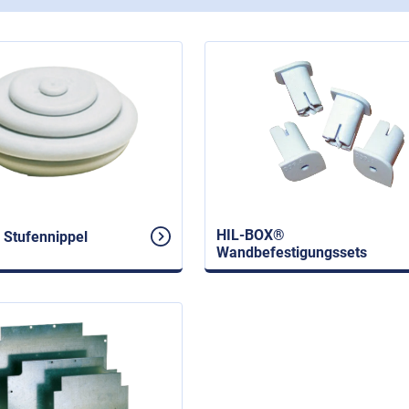
HIL-BOX®
Stufennippel
Wandbefestigungssets