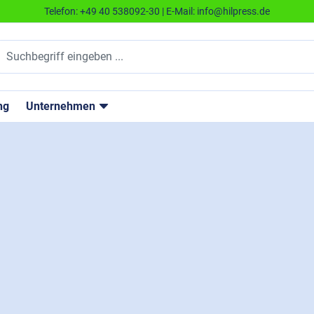
Telefon:
+49 40 538092-30
| E-Mail:
info@hilpress.de
ng
Unternehmen