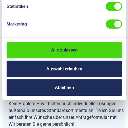
12514, 12518, 12519, 12520, 12533
Statistiken
0,00 €*
Preise nach
Login
sichtbar.
Inhalt:
1 St
Marketing
Kombinationsartikel
12518
12520
12513
Alle zulassen
12514
12519
12533
Auswahl erlauben
Ablehnen
Nicht das Passende gefunden?
Kein Problem – wir bieten auch individuelle Lösungen
außerhalb unseres Standardsortiments an. Teilen Sie uns
einfach Ihre Wünsche über unser Anfrageformular mit.
Wir beraten Sie gerne persönlich!