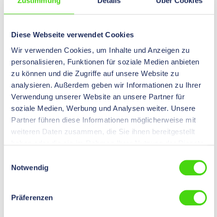
Zustimmung
Details
Über Cookies
Kombinationsartikel
12510
12530
12531
Diese Webseite verwendet Cookies
12529
Wir verwenden Cookies, um Inhalte und Anzeigen zu
personalisieren, Funktionen für soziale Medien anbieten
zu können und die Zugriffe auf unsere Website zu
12516
analysieren. Außerdem geben wir Informationen zu Ihrer
Schutzhaube für Gesenke 12515 + 12517
Verwendung unserer Website an unsere Partner für
soziale Medien, Werbung und Analysen weiter. Unsere
0,00 €*
Preise nach
Login
sichtbar.
Partner führen diese Informationen möglicherweise mit
Inhalt:
1 St
weiteren Daten zusammen, die Sie ihnen bereitgestellt
haben oder die sie im Rahmen Ihrer Nutzung der Dienste
Kombinationsartikel
12515
gesammelt haben.
12517
Einwilligungsauswahl
Notwendig
Präferenzen
12526
Schutzhaube ohne Aussparung für Gesenke: 12513,