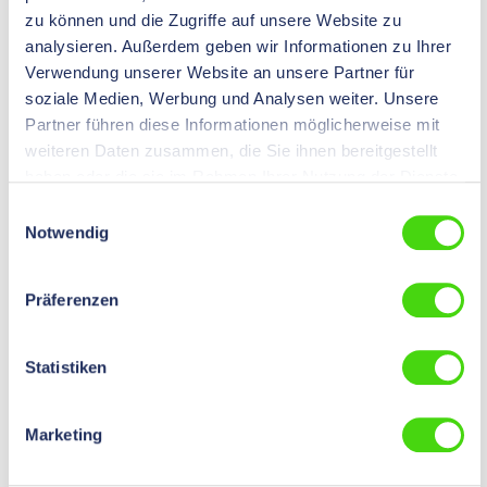
zu können und die Zugriffe auf unsere Website zu
analysieren. Außerdem geben wir Informationen zu Ihrer
Verwendung unserer Website an unsere Partner für
soziale Medien, Werbung und Analysen weiter. Unsere
HP-Master® Kabelschneider aus hochwertigem
massiven Stahl, Schneidebereich 25 mm²
Partner führen diese Informationen möglicherweise mit
weiteren Daten zusammen, die Sie ihnen bereitgestellt
11803
haben oder die sie im Rahmen Ihrer Nutzung der Dienste
Kupferkabel max. 16mm² bis Außendurchmesser: 8mm
gesammelt haben.
Einwilligungsauswahl
Notwendig
Preise nach
Login
sichtbar.
Präferenzen
Statistiken
Marketing