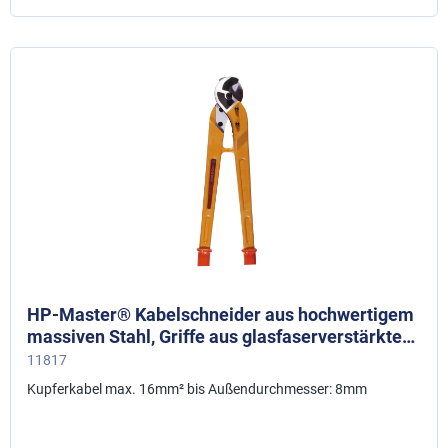
HP-Master® Kabelschneider aus hochwertigem
massiven Stahl, Griffe aus glasfaserverstärktem
Kunststoff, getestet bis 50.000 V,
11817
Schneidebereich 240 mm²
Kupferkabel max. 16mm² bis Außendurchmesser: 8mm