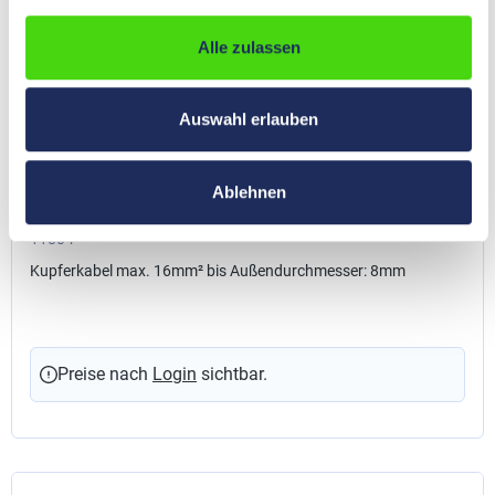
Alle zulassen
Auswahl erlauben
HP-Master® Kabelschneider aus hochwertigem
Ablehnen
massiven Stahl, Schneidebereich 50 mm²
11804
Kupferkabel max. 16mm² bis Außendurchmesser: 8mm
Preise nach
Login
sichtbar.