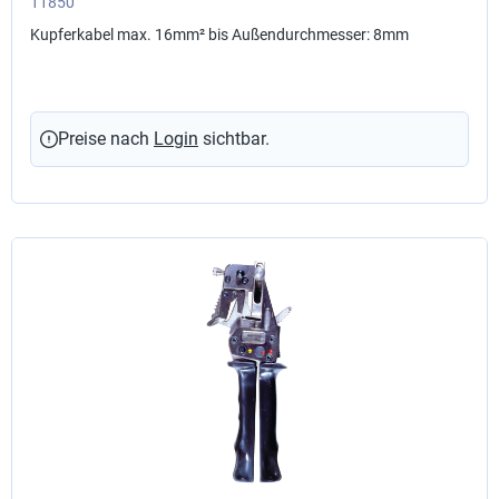
jeder Schneidposition
11850
Kupferkabel max. 16mm² bis Außendurchmesser: 8mm
Preise nach
Login
sichtbar.