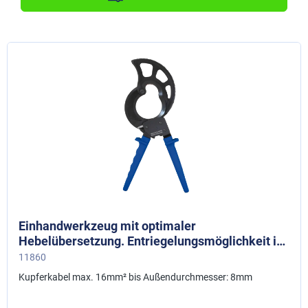
Einhandwerkzeug mit optimaler
Hebelübersetzung. Entriegelungsmöglichkeit in
jeder Schneidposition
11860
Kupferkabel max. 16mm² bis Außendurchmesser: 8mm