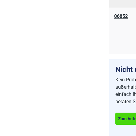
06852
Nicht
Kein Prob
außerhalb
einfach I
beraten S
Zum Anfr