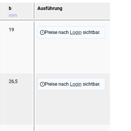
b
Ausführung
Kabelbinder max.
Fa
mm
mm
19
3,6
na
Preise nach
Login
sichtbar.
26,5
4,8
na
Preise nach
Login
sichtbar.