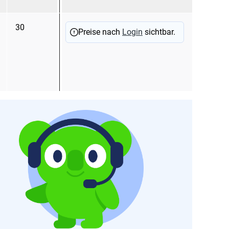
30
9,5
sc
Preise nach
Login
sichtbar.