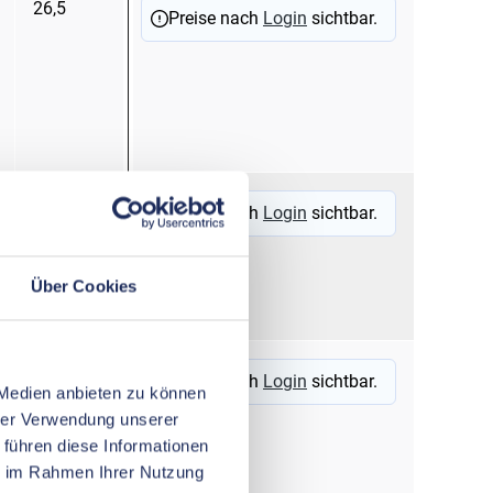
26,5
4,8
sc
Preise nach
Login
sichtbar.
20
4,8
na
Preise nach
Login
sichtbar.
Über Cookies
15
5,0
na
Preise nach
Login
sichtbar.
 Medien anbieten zu können
hrer Verwendung unserer
 führen diese Informationen
ie im Rahmen Ihrer Nutzung