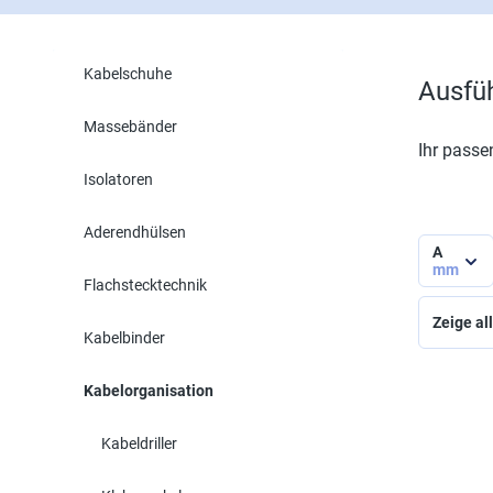
Kabelschuhe
Ausfü
Massebänder
Ihr passe
Isolatoren
Aderendhülsen
A
mm
Flachstecktechnik
Zeige all
Kabelbinder
Kabelorganisation
Kabeldriller