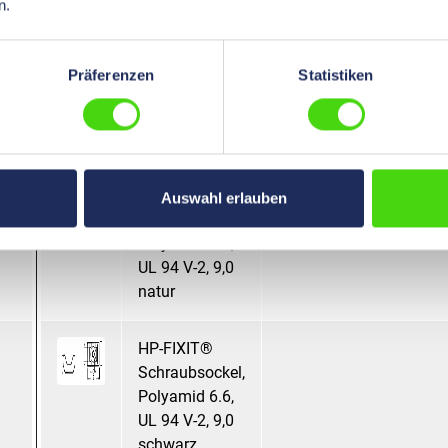
n.
HP-FIXIT®
Schraubsockel,
Präferenzen
Statistiken
Polyamid 6.6,
UL 94 V-2, 5,0
schwarz
HP-FIXIT®
Auswahl erlauben
Schraubsockel,
Polyamid 6.6,
UL 94 V-2, 9,0
natur
HP-FIXIT®
Schraubsockel,
Polyamid 6.6,
UL 94 V-2, 9,0
schwarz