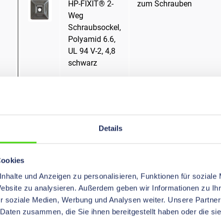
HP-FIXIT® 2-
zum Schrauben
Weg
Schraubsockel,
Polyamid 6.6,
UL 94 V-2, 4,8
schwarz
HP-FIXIT®
Schraubsockel,
Polyamid 6.6,
UL 94 V-2, 4,8
Details
natur
Cookies
HP-FIXIT®
nhalte und Anzeigen zu personalisieren, Funktionen für soziale
Schraubsockel,
Website zu analysieren. Außerdem geben wir Informationen zu I
Polyamid 6.6,
r soziale Medien, Werbung und Analysen weiter. Unsere Partner
UL 94 V-2, 5,0
 Daten zusammen, die Sie ihnen bereitgestellt haben oder die s
schwarz