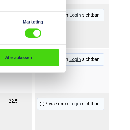
15
5,0
sc
Preise nach
Login
sichtbar.
Marketing
22,5
9,0
na
Alle zulassen
Preise nach
Login
sichtbar.
22,5
9,0
sc
Preise nach
Login
sichtbar.