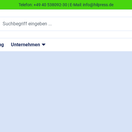
Telefon:
+49 40 538092-30
| E-Mail:
info@hilpress.de
ng
Unternehmen