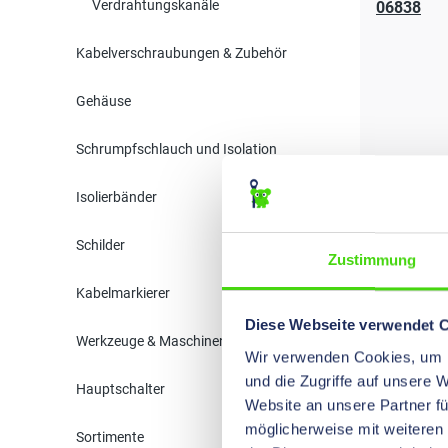
Verdrahtungskanäle
06838
Kabelverschraubungen & Zubehör
Gehäuse
Schrumpfschlauch und Isolation
06840
Isolierbänder
Schilder
Zustimmung
Kabelmarkierer
Diese Webseite verwendet 
06851
Werkzeuge & Maschinen
Wir verwenden Cookies, um I
und die Zugriffe auf unsere 
Hauptschalter
Website an unsere Partner fü
möglicherweise mit weiteren
Sortimente