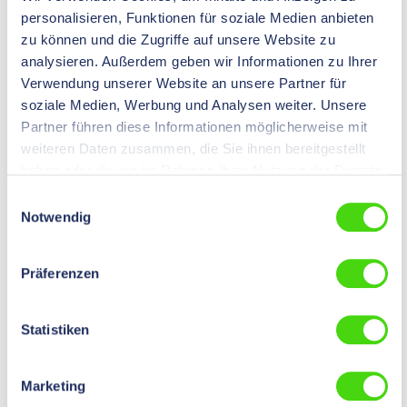
€ 0,00*
personalisieren, Funktionen für soziale Medien anbieten
Preise nach
Login
sichtbar.
Inhalt:
1 St
zu können und die Zugriffe auf unsere Website zu
analysieren. Außerdem geben wir Informationen zu Ihrer
Verwendung unserer Website an unsere Partner für
soziale Medien, Werbung und Analysen weiter. Unsere
Nicht das Passende gefunden?
Partner führen diese Informationen möglicherweise mit
Kein Problem – wir bieten auch individuelle Lösungen
weiteren Daten zusammen, die Sie ihnen bereitgestellt
außerhalb unseres Standardsortiments an. Teilen Sie uns
haben oder die sie im Rahmen Ihrer Nutzung der Dienste
einfach Ihre Wünsche über unser Anfrageformular mit.
gesammelt haben.
Einwilligungsauswahl
Wir beraten Sie gerne persönlich!
Notwendig
Zum Anfrageformular
Präferenzen
Statistiken
Marketing