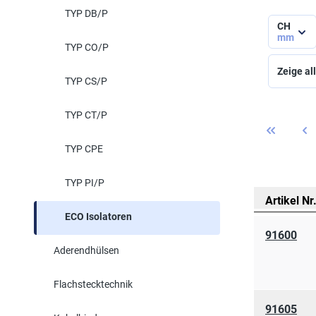
TYP DB/P
CH
mm
TYP CO/P
Zeige all
TYP CS/P
TYP CT/P
TYP CPE
TYP PI/P
Artikel Nr
ECO Isolatoren
91600
Aderendhülsen
Flachstecktechnik
91605