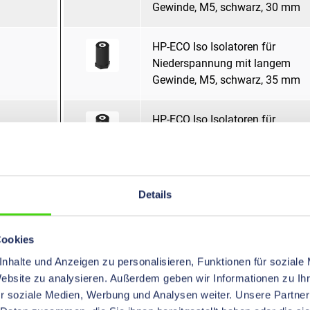
Gewinde, M5, schwarz, 30 mm
HP-ECO Iso Isolatoren für
Niederspannung mit langem
Gewinde, M5, schwarz, 35 mm
HP-ECO Iso Isolatoren für
Niederspannung mit langem
Gewinde, M5, schwarz, 40 mm
HP-ECO Iso Isolatoren für
Details
Niederspannung mit langem
Gewinde, M5, schwarz, 45 mm
Cookies
nhalte und Anzeigen zu personalisieren, Funktionen für soziale
HP-ECO Iso Isolatoren für
Website zu analysieren. Außerdem geben wir Informationen zu I
Niederspannung mit langem
r soziale Medien, Werbung und Analysen weiter. Unsere Partner
Gewinde, M5, schwarz, 50 mm