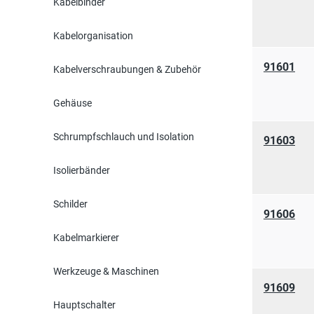
Kabelbinder
Kabelorganisation
91601
Kabelverschraubungen & Zubehör
Gehäuse
Schrumpfschlauch und Isolation
91603
Isolierbänder
Schilder
91606
Kabelmarkierer
Werkzeuge & Maschinen
91609
Hauptschalter