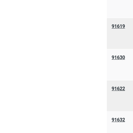
91619
91630
91622
91632