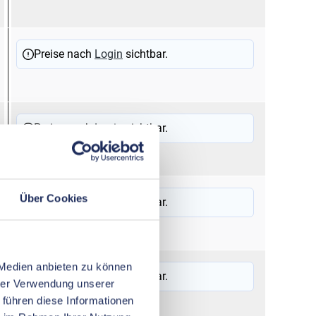
Preise nach
Login
sichtbar.
Preise nach
Login
sichtbar.
Über Cookies
Preise nach
Login
sichtbar.
 Medien anbieten zu können
Preise nach
Login
sichtbar.
hrer Verwendung unserer
 führen diese Informationen