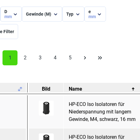
D
e
Gewinde (M)
Typ
mm
mm
e Filter
1
2
3
4
5
.
Bild
Name
HP-ECO Iso Isolatoren für
Niederspannung mit langem
Gewinde, M4, schwarz, 16 mm
HP-ECO Iso Isolatoren für