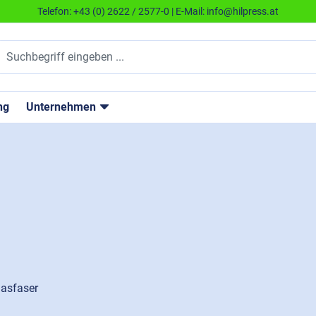
Telefon:
+43 (0) 2622 / 2577-0
| E-Mail:
info@hilpress.at
ng
Unternehmen
lasfaser