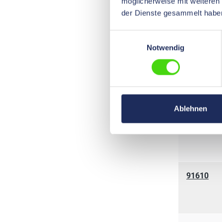
möglicherweise mit weiteren
der Dienste gesammelt habe
91602
Einwilligungsauswahl
Notwendig
91604
Ablehnen
91607
91610