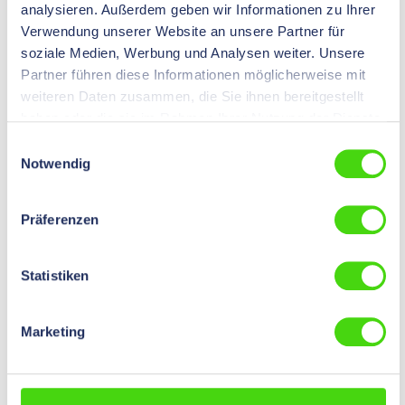
analysieren. Außerdem geben wir Informationen zu Ihrer
€ 0,00*
Verwendung unserer Website an unsere Partner für
Preise nach
Login
sichtbar.
Inhalt:
100 St
soziale Medien, Werbung und Analysen weiter. Unsere
Partner führen diese Informationen möglicherweise mit
weiteren Daten zusammen, die Sie ihnen bereitgestellt
06780
haben oder die sie im Rahmen Ihrer Nutzung der Dienste
HP-FIXIT® Knotenbinder, 226 mm
gesammelt haben.
Einwilligungsauswahl
Notwendig
€ 0,00*
Preise nach
Login
sichtbar.
Inhalt:
100 St
Präferenzen
06785
HP-FIXIT® Knotenbinder, 280 mm
Statistiken
€ 0,00*
Preise nach
Login
sichtbar.
Inhalt:
100 St
Marketing