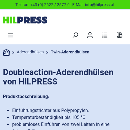
Telefon:
+43 (0) 2622 / 2577-0
| E-Mail:
info@hilpress.at
Aderendhülsen
Twin-Aderendhülsen
Doubleaction-Aderendhülsen
von HILPRESS
Produktbeschreibung:
Einführungstrichter aus Polypropylen.
Temperaturbeständigkeit bis 105 °C
problemloses Einführen von zwei Leitern in eine