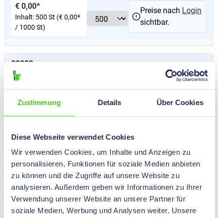
€ 0,00*
Preise nach
Login
Inhalt:
500 St
(€ 0,00*
sichtbar.
/ 1000 St)
09080
Doubleaction Aderendhülse, 2 x 0,75 L blau, 500 Stk.
€ 0,00*
Preise nach
Login
Zustimmung
Details
Über Cookies
Inhalt:
500 St
(€ 0,00*
sichtbar.
/ 1000 St)
Diese Webseite verwendet Cookies
09081
Wir verwenden Cookies, um Inhalte und Anzeigen zu
Doubleaction Aderendhülse, 2 x 0,75 L grau, 500 Stk.
personalisieren, Funktionen für soziale Medien anbieten
zu können und die Zugriffe auf unsere Website zu
€ 0,00*
Preise nach
Login
analysieren. Außerdem geben wir Informationen zu Ihrer
Inhalt:
500 St
(€ 0,00*
sichtbar.
Verwendung unserer Website an unsere Partner für
/ 1000 St)
soziale Medien, Werbung und Analysen weiter. Unsere