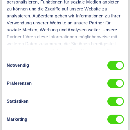
personalisieren, Funktionen für soziale Medien anbieten
zu können und die Zugriffe auf unsere Website zu
analysieren. Außerdem geben wir Informationen zu Ihrer
Verwendung unserer Website an unsere Partner für
soziale Medien, Werbung und Analysen weiter. Unsere
HP-Master® Hydraulisches Handpressgerät
Partner führen diese Informationen möglicherweise mit
inkl. Koffer
weiteren Daten zusammen, die Sie ihnen bereitgestellt
12292
haben oder die sie im Rahmen Ihrer Nutzung der Dienste
Ausführung:
inkl. Koffer
gesammelt haben.
Einwilligungsauswahl
Notwendig
Preise nach
Login
sichtbar.
Präferenzen
Statistiken
Marketing