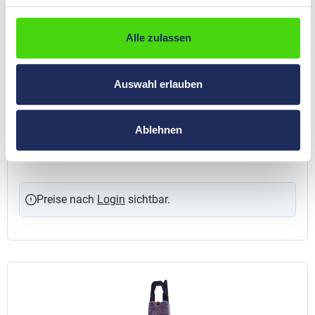
Alle zulassen
Auswahl erlauben
HP-Master® Mechanische Handpresse für
Ablehnen
Kabelschuhe und Verbinder ohne Isolation, 6,0 -
35 mm²
11030
Preise nach
Login
sichtbar.