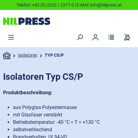
Telefon:
+43 (0) 2622 / 2577-0
| E-Mail:
info@hilpress.at
Isolatoren
TYP CS/P
Isolatoren Typ CS/P
Produktbeschreibung:
aus Polyglas-Polyestermasse
mit Glasfaser verstärkt
Betriebstemperatur: -40 °C < T < +130 °C
selbstverlöschend
Brandverhalten: UL94-V0