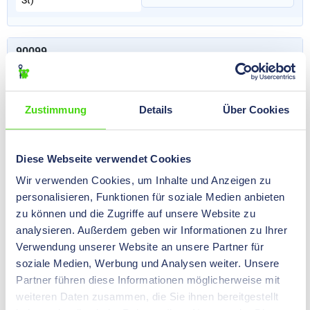
St)
90099
Zwischenraum-Isolatoren TYP CS/P, M 6 rot 50 mm
€ 0,00*
Preise nach
Login
Zustimmung
Details
Über Cookies
Inhalt:
48 St
(€ 0,00* / 1
sichtbar.
St)
Diese Webseite verwendet Cookies
90102
Wir verwenden Cookies, um Inhalte und Anzeigen zu
Zwischenraum-Isolatoren TYP CS/P, M 6 rot 55 mm
personalisieren, Funktionen für soziale Medien anbieten
zu können und die Zugriffe auf unsere Website zu
€ 0,00*
Preise nach
Login
analysieren. Außerdem geben wir Informationen zu Ihrer
Inhalt:
40 St
(€ 0,00* / 1
sichtbar.
Verwendung unserer Website an unsere Partner für
St)
soziale Medien, Werbung und Analysen weiter. Unsere
Partner führen diese Informationen möglicherweise mit
weiteren Daten zusammen, die Sie ihnen bereitgestellt
90105