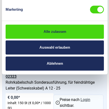
Preise nach
Login
Inhalt:
15 St
(€ 0,00* / 1000
sichtbar.
St)
Marketing
02400
Alle zulassen
Rohrkabelschuh Sonderausführung, für feindrähtige
Leiter (Schweisskabel) A 12 - 240
Auswahl erlauben
€ 0,00*
Preise nach
Login
Inhalt:
10 St
(€ 0,00* / 1000
sichtbar.
St)
Ablehnen
02323
Rohrkabelschuh Sonderausführung, für feindrähtige
Leiter (Schweisskabel) A 12 - 25
€ 0,00*
Preise nach
Login
Inhalt:
150 St
(€ 0,00* / 1000
sichtbar.
St)