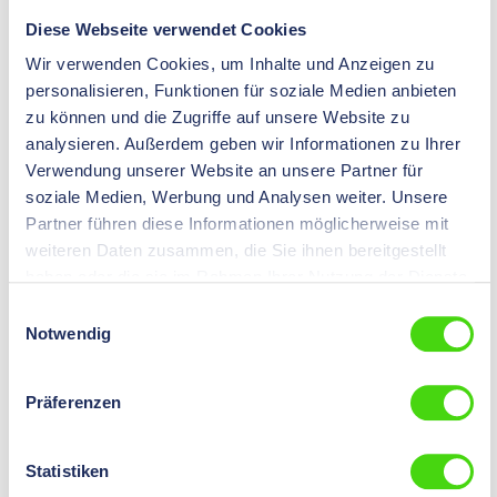
Diese Webseite verwendet Cookies
€ 0,00*
Preise nach
Login
Inhalt:
20 St
(€ 0,00* / 1000
Wir verwenden Cookies, um Inhalte und Anzeigen zu
sichtbar.
St)
personalisieren, Funktionen für soziale Medien anbieten
zu können und die Zugriffe auf unsere Website zu
analysieren. Außerdem geben wir Informationen zu Ihrer
02313
Verwendung unserer Website an unsere Partner für
Rohrkabelschuh Sonderausführung, für feindrähtige
soziale Medien, Werbung und Analysen weiter. Unsere
Leiter (Schweisskabel) A 12 - 16
Partner führen diese Informationen möglicherweise mit
weiteren Daten zusammen, die Sie ihnen bereitgestellt
€ 0,00*
Preise nach
Login
haben oder die sie im Rahmen Ihrer Nutzung der Dienste
Inhalt:
200 St
(€ 0,00* / 1000
sichtbar.
gesammelt haben.
Einwilligungsauswahl
St)
Notwendig
02390
Präferenzen
Rohrkabelschuh Sonderausführung, für feindrähtige
Leiter (Schweisskabel) A 12 - 185
Statistiken
€ 0,00*