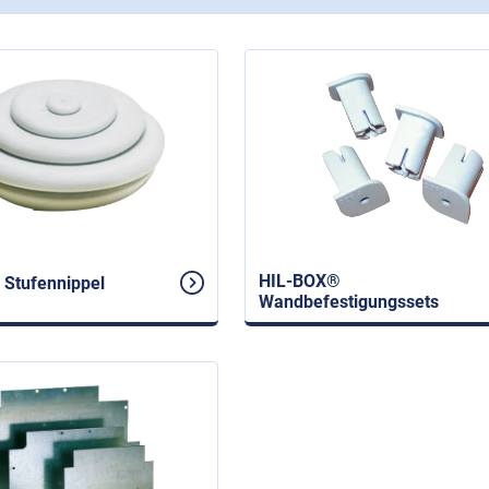
HIL-BOX®
Stufennippel
Wandbefestigungssets