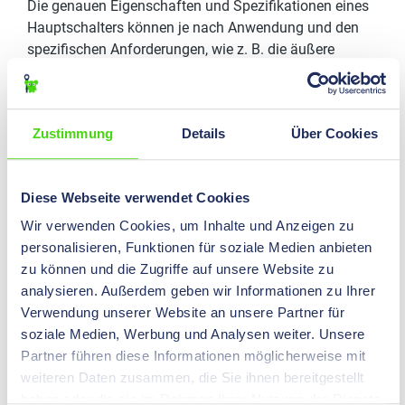
Die genauen Eigenschaften und Spezifikationen eines
Hauptschalters können je nach Anwendung und den
spezifischen Anforderungen, wie z. B. die äußere
Umgebung, variieren. Daher sind bei der Auswahl und
Installation des richtigen Hauptschalters die
Sicherheitsvorschriften und Normen [Ankerlink zu
Zustimmung
Details
Über Cookies
Sicherheitsvorschriften] zu beachten.
Hauptschalter mit und ohne
Diese Webseite verwendet Cookies
Gehäuse
Wir verwenden Cookies, um Inhalte und Anzeigen zu
Bei Hilpress unterscheiden wir zwischen
personalisieren, Funktionen für soziale Medien anbieten
Hauptschaltern mit und Hauptschaltern ohne Gehäuse.
zu können und die Zugriffe auf unsere Website zu
Der Hauptunterschied besteht bei diesen Schaltern in
analysieren. Außerdem geben wir Informationen zu Ihrer
der physischen Abdeckung oder dem Schutz, den das
Verwendung unserer Website an unsere Partner für
Gehäuse bietet. Zusätzlich unterscheiden sich die
soziale Medien, Werbung und Analysen weiter. Unsere
Schalter in der Art ihrer Anwendung.
Partner führen diese Informationen möglicherweise mit
weiteren Daten zusammen, die Sie ihnen bereitgestellt
Hauptschalter mit Gehäuse
haben oder die sie im Rahmen Ihrer Nutzung der Dienste