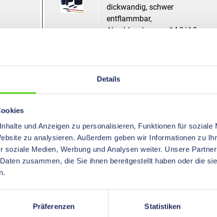
dickwandig, schwer
entflammbar,
Abschlusskappen 14,0/4,0
schwarz
HIL-SHRINK® CEC 3:1,
Details
dickwandig, schwer
entflammbar,
Abschlusskappen 145,0/60,0
Cookies
schwarz
nhalte und Anzeigen zu personalisieren, Funktionen für soziale
Website zu analysieren. Außerdem geben wir Informationen zu I
HIL-SHRINK® CEC 3:1,
r soziale Medien, Werbung und Analysen weiter. Unsere Partner
dickwandig, schwer
 Daten zusammen, die Sie ihnen bereitgestellt haben oder die s
entflammbar,
n.
Abschlusskappen 24,0/8,0
schwarz
Präferenzen
Statistiken