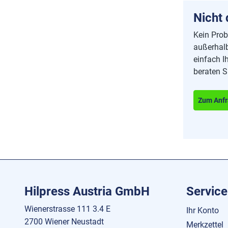
Nicht
Kein Prob
außerhalb
einfach I
beraten S
Zum Anfr
Hilpress Austria GmbH
Service
Wienerstrasse 111 3.4 E
Ihr Konto
2700 Wiener Neustadt
Merkzettel