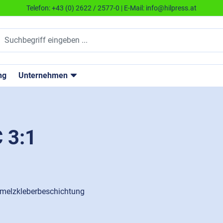
Telefon:
+43 (0) 2622 / 2577-0
| E-Mail:
info@hilpress.at
ng
Unternehmen
 3:1
hmelzkleberbeschichtung