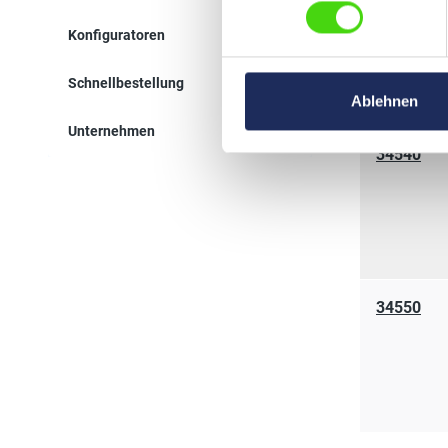
34530
Konfiguratoren
Schnellbestellung
Ablehnen
Unternehmen
34540
34550