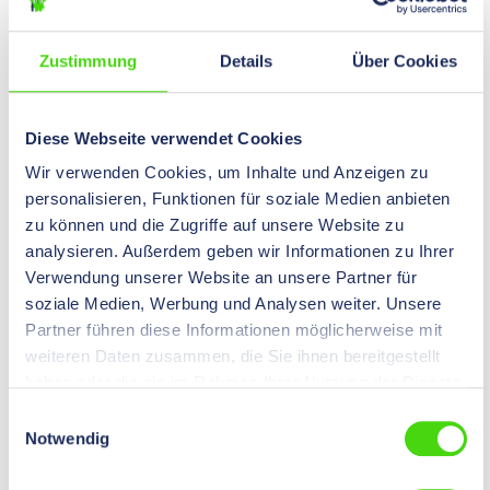
K 06075 UV
Zustimmung
Details
Über Cookies
High-Quality Kabelbinder – UV beständig, 200 x 3,6
schwarz
€ 0,00*
Diese Webseite verwendet Cookies
Preise nach
Login
sichtbar.
Inhalt:
100 St
Wir verwenden Cookies, um Inhalte und Anzeigen zu
personalisieren, Funktionen für soziale Medien anbieten
zu können und die Zugriffe auf unsere Website zu
K 06085 UV
analysieren. Außerdem geben wir Informationen zu Ihrer
High-Quality Kabelbinder – UV beständig, 280 x 3,6
Verwendung unserer Website an unsere Partner für
schwarz
soziale Medien, Werbung und Analysen weiter. Unsere
Partner führen diese Informationen möglicherweise mit
€ 0,00*
Preise nach
Login
sichtbar.
weiteren Daten zusammen, die Sie ihnen bereitgestellt
Inhalt:
100 St
haben oder die sie im Rahmen Ihrer Nutzung der Dienste
gesammelt haben.
Einwilligungsauswahl
Notwendig
06675 UV
High-Quality Kabelbinder – UV beständig, 300 x 4,8