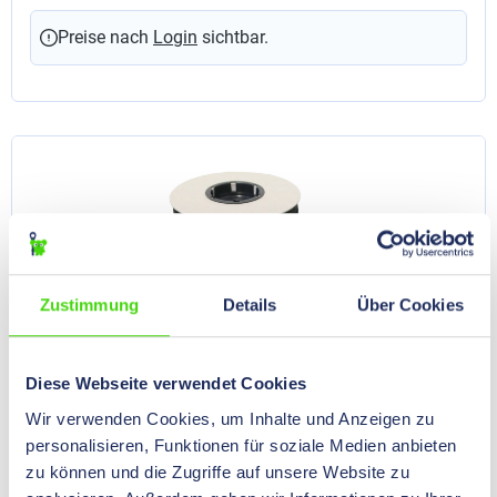
Netzwerkinstallationen, für Kabelbäume und für
Glasfaserkabel. 1 VE = 25 m
Preise nach
Login
sichtbar.
Zustimmung
Details
Über Cookies
Diese Webseite verwendet Cookies
Wir verwenden Cookies, um Inhalte und Anzeigen zu
ONE-WRAP® Klett-Kabelbinder der Marke
personalisieren, Funktionen für soziale Medien anbieten
VELCRO® VE / Spule, 150 x 20 / 12,5 mm
zu können und die Zugriffe auf unsere Website zu
schwarz
64000