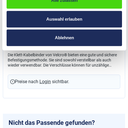
Alle zulassen
ONE-WRAP® Klett-Kabelbinder der Marke
Auswahl erlauben
VELCRO® VE / Stück, 150 x 20 / 12,5 mm
schwarz
64100
Ablehnen
Abmessung Länge x Kopfbreite x Bandbreite:
150 x 20 x
12,5
Die Klett-Kabelbinder von Velcro® bieten eine gute und sichere
Befestigungsmethode. Sie sind sowohl verstellbar als auch
wieder verwendbar. Die Verschlüsse können für unzählige
Anwendungen genutzt werden, wie z.B. im Kordel- und
Kabelmanagement, bei Netzwerkinstallationen, für Kabelbäume
und für Glasfaserkabel. Farbe: schwarz Weitere Informationen:
Preise nach
Login
sichtbar.
Weitere Farben und Abmessungen auf Anfrage
Nicht das Passende gefunden?