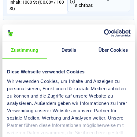
Inhalt:
1000 St
(€ 0,00* / 100
sichtbar.
St)
06070 TY
HP-FIXIT® Kabelbinder mit Metalllasche, 200 x 3,5 natur
Zustimmung
Details
Über Cookies
€ 0,00*
Preise nach
Login
Inhalt:
1000 St
(€ 0,00* / 100
sichtbar.
St)
Diese Webseite verwendet Cookies
Wir verwenden Cookies, um Inhalte und Anzeigen zu
06075 TY
personalisieren, Funktionen für soziale Medien anbieten
HP-FIXIT® Kabelbinder mit Metalllasche, 200 x 3,5
zu können und die Zugriffe auf unsere Website zu
schwarz
analysieren. Außerdem geben wir Informationen zu Ihrer
Verwendung unserer Website an unsere Partner für
€ 0,00*
Preise nach
Login
soziale Medien, Werbung und Analysen weiter. Unsere
Inhalt:
1000 St
(€ 0,00* / 100
sichtbar.
Partner führen diese Informationen möglicherweise mit
St)
weiteren Daten zusammen, die Sie ihnen bereitgestellt