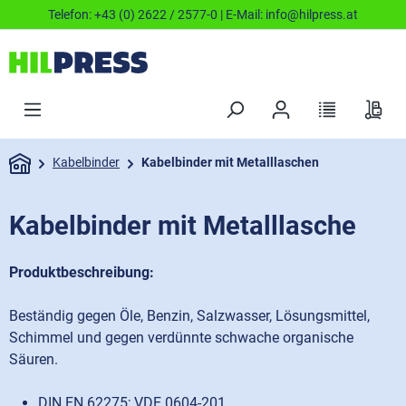
Telefon:
+43 (0) 2622 / 2577-0
| E-Mail:
info@hilpress.at
Kabelbinder
Kabelbinder mit Metalllaschen
Kabelbinder mit Metalllasche
Produktbeschreibung:
Beständig gegen Öle, Benzin, Salzwasser, Lösungsmittel,
Schimmel und gegen verdünnte schwache organische
Säuren.
DIN EN 62275; VDE 0604-201