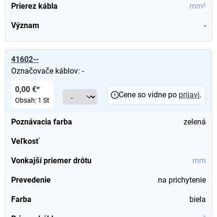
Prierez kábla
mm²
Význam
-
41602--
Označovače káblov: -
0,00 €*
Cene so vidne po
prijavi
.
Obsah:
1 St
Poznávacia farba
zelená
Veľkosť
Vonkajší priemer drôtu
mm
Prevedenie
na prichytenie
Farba
biela