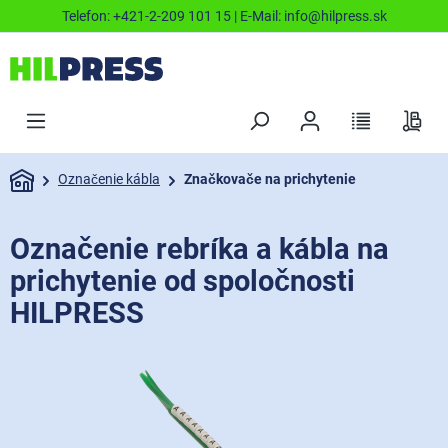
Telefon:
+421-2-209 101 15
| E-Mail:
info@hilpress.sk
Označenie kábla
Značkovače na prichytenie
Označenie rebríka a kábla na
prichytenie od spoločnosti
HILPRESS