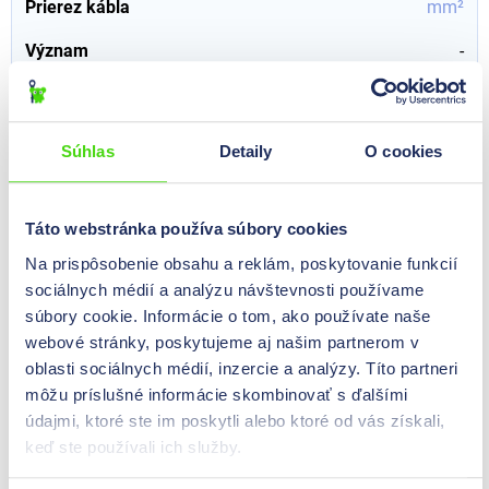
Prierez kábla
mm²
Význam
-
41605--
Súhlas
Detaily
O cookies
Označovače káblov: -
0,00 €*
Cene so vidne po
prijavi
.
Obsah:
1 St
Táto webstránka používa súbory cookies
Na prispôsobenie obsahu a reklám, poskytovanie funkcií
Poznávacia farba
žltá
sociálnych médií a analýzu návštevnosti používame
Veľkosť
súbory cookie. Informácie o tom, ako používate naše
webové stránky, poskytujeme aj našim partnerom v
Vonkajší priemer drôtu
mm
oblasti sociálnych médií, inzercie a analýzy. Títo partneri
môžu príslušné informácie skombinovať s ďalšími
Prevedenie
na prichytenie
údajmi, ktoré ste im poskytli alebo ktoré od vás získali,
Farba
biela
keď ste používali ich služby.
Prierez kábla
mm²