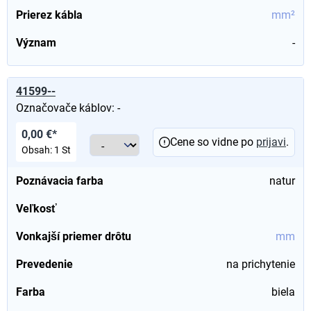
Prierez kábla
mm²
Význam
-
41599--
Označovače káblov: -
0,00 €*
Cene so vidne po
prijavi
.
Obsah:
1 St
Poznávacia farba
natur
Veľkosť
Vonkajší priemer drôtu
mm
Prevedenie
na prichytenie
Farba
biela