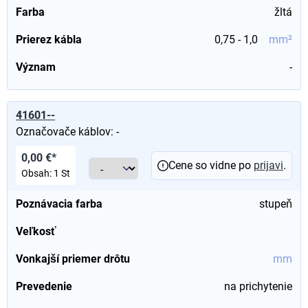
Farba
žltá
Prierez kábla
0,75 - 1,0
mm²
Význam
-
41601--
Označovače káblov: -
0,00 €*
Cene so vidne po
prijavi
.
Obsah:
1 St
Poznávacia farba
stupeň
Veľkosť
Vonkajší priemer drôtu
mm
Prevedenie
na prichytenie