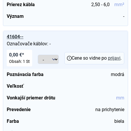
Prierez kábla
2,50 - 6,0
mm²
Význam
-
41604--
Označovače káblov: -
0,00 €*
Cene so vidne po
prijavi
.
Obsah:
1 St
Poznávacia farba
modrá
Veľkosť
Vonkajší priemer drôtu
mm
Prevedenie
na prichytenie
Farba
biela