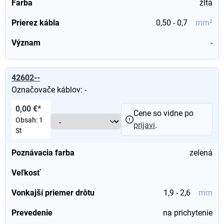
Farba
žltá
Prierez kábla
0,50 - 0,7
mm²
Význam
-
42602--
Označovače káblov: -
0,00 €*
Cene so vidne po
Obsah:
1
prijavi
.
St
Poznávacia farba
zelená
Veľkosť
Vonkajší priemer drôtu
1,9 - 2,6
mm
Prevedenie
na prichytenie