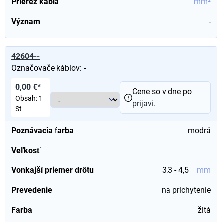
Prierez kábla
mm²
Význam
-
42604--
Označovače káblov: -
0,00 €*
Cene so vidne po
Obsah:
1
prijavi
.
St
Poznávacia farba
modrá
Veľkosť
Vonkajší priemer drôtu
3,3 - 4,5
mm
Prevedenie
na prichytenie
Farba
žltá