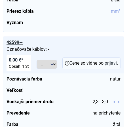
Prierez kábla
mm²
Význam
-
42599--
Označovače káblov: -
0,00 €*
Cene so vidne po
prijavi
.
Obsah:
1 St
Poznávacia farba
natur
Veľkosť
Vonkajší priemer drôtu
2,3 - 3,0
mm
Prevedenie
na prichytenie
Farba
žltá