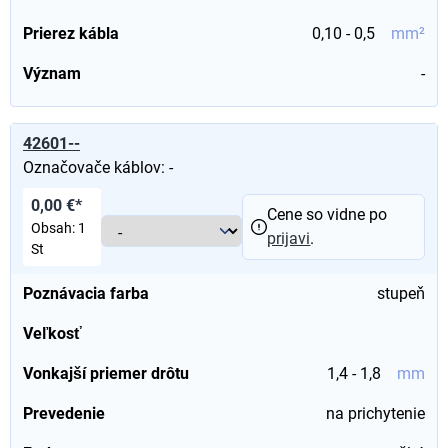
Prierez kábla
0,10 - 0,5
mm²
Význam
-
42601--
Označovače káblov: -
0,00 €*
Cene so vidne po
Obsah:
1
prijavi
.
St
Poznávacia farba
stupeň
Veľkosť
Vonkajší priemer drôtu
1,4 - 1,8
mm
Prevedenie
na prichytenie