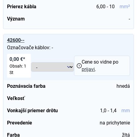
Prierez kábla
6,00 - 10
mm²
Význam
-
42600--
Označovače káblov: -
0,00 €*
Cene so vidne po
Obsah:
1
prijavi
.
St
Poznávacia farba
hnedá
Veľkosť
Vonkajší priemer drôtu
1,0 - 1,4
mm
Prevedenie
na prichytenie
Farba
žltá