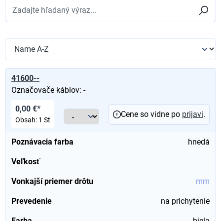
41600--
Označovače káblov: -
0,00 €*
Cene so vidne po
prijavi
.
Obsah:
1 St
Poznávacia farba
hnedá
Veľkosť
Vonkajší priemer drôtu
mm
Prevedenie
na prichytenie
Farba
biela