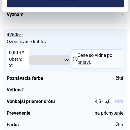
Prierez kábla
1,50 - 3,4
mm²
Význam
-
42605--
Označovače káblov: -
0,00 €*
Cene so vidne po
Obsah:
1
prijavi
.
St
Poznávacia farba
žltá
Veľkosť
Vonkajší priemer drôtu
4,5 - 6,0
mm
Prevedenie
na prichytenie
Farba
žltá