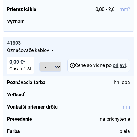
Prierez kábla
0,80 - 2,8
mm²
Význam
-
41603--
Označovače káblov: -
0,00 €*
Cene so vidne po
prijavi
.
Obsah:
1 St
Poznávacia farba
hniloba
Veľkosť
Vonkajší priemer drôtu
mm
Prevedenie
na prichytenie
Farba
biela