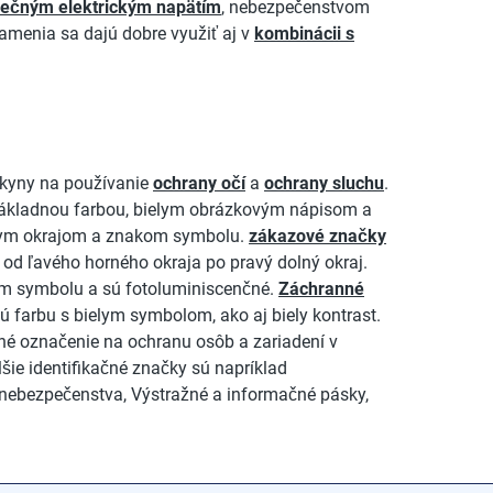
ečným elektrickým napätím
, nebezpečenstvom
namenia sa dajú dobre využiť aj v
kombinácii s
okyny na používanie
ochrany očí
a
ochrany sluchu
.
 základnou farbou, bielym obrázkovým nápisom a
rnym okrajom a znakom symbolu.
zákazové značky
 od ľavého horného okraja po pravý dolný okraj.
om symbolu a sú fotoluminiscenčné.
Záchranné
 farbu s bielym symbolom, ako aj biely kontrast.
sné označenie na ochranu osôb a zariadení v
šie identifikačné značky sú napríklad
 nebezpečenstva, Výstražné a informačné pásky,