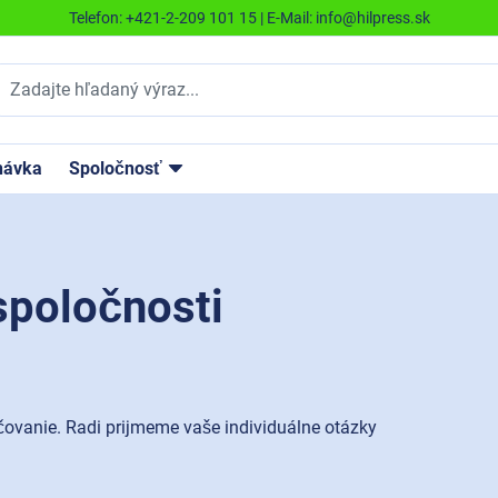
Telefon:
+421-2-209 101 15
| E-Mail:
info@hilpress.sk
návka
Spoločnosť
spoločnosti
ovanie. Radi prijmeme vaše individuálne otázky