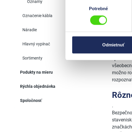
Výber
Oznamy
Únikové z
Potrebné
súhlasu
Označenie kábla
Náradie
Znač
Hlavný vypínač
Odmietnuť
Značky ma
Sortimenty
správani
všeobecne
Podukty na mieru
možno roz
rozpoznat
Rýchla objednávka
Rôzn
Spoločnosť
.
Bezpečno
stavenis
značkách 