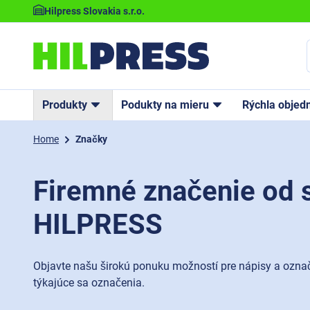
Hilpress Slovakia s.r.o.
Produkty
Podukty na mieru
Rýchla objed
Home
Značky
Firemné značenie od 
HILPRESS
Objavte našu širokú ponuku možností pre nápisy a označ
týkajúce sa označenia.