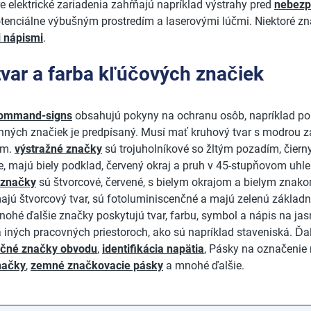
e elektrické zariadenia zahŕňajú napríklad výstrahy pred
nebezp
potenciálne výbušným prostredím a laserovými lúčmi. Niektoré z
i nápismi
.
tvar a farba kľúčových značiek
ommand-signs
obsahujú pokyny na ochranu osôb, napríklad p
nných značiek je predpísaný. Musí mať kruhový tvar s modrou
om.
výstražné značky
sú trojuholníkové so žltým pozadím, čie
e, majú biely podklad, červený okraj a pruh v 45-stupňovom uhle
 značky
sú štvorcové, červené, s bielym okrajom a bielym znak
jú štvorcový tvar, sú fotoluminiscenčné a majú zelenú základnú
nohé ďalšie značky poskytujú tvar, farbu, symbol a nápis na ja
 iných pracovných priestoroch, ako sú napríklad staveniská. Ďal
kačné značky obvodu
,
identifikácia napätia
, Pásky na označenie
načky
,
zemné značkovacie pásky
a mnohé ďalšie.