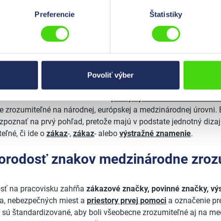
načenia
Značka požiarnej ochrany
Preferencie
Štatistiky
ky pre bezpečnú prevádzku
Povoliť výber
jú základné funkcie v podniku a vo vonkajších priestoroch. U
e
na ochranu osôb a zariadení a
poskytujú informácie o zariade
 zrozumiteľné na národnej, európskej a medzinárodnej úrovni. E
poznať na prvý pohľad, pretože majú v podstate jednotný dizajn
eľné, či ide o
zákaz
-,
zákaz
- alebo
výstražné znamenie
.
orodosť znakov medzinárodne zroz
sť na pracovisku zahŕňa
zákazové značky, povinné značky, vý
ka, nebezpečných miest a
priestory prvej pomoci
a označenie pr
sú štandardizované, aby boli všeobecne zrozumiteľné aj na me