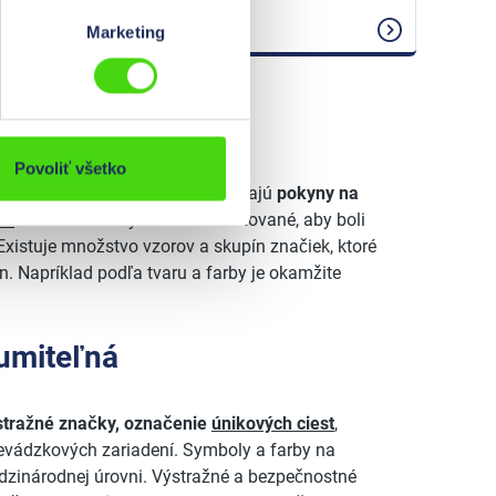
Oznamy
Marketing
Povoliť všetko
pozorňujú
varujú
,
označujú
a dávajú
pokyny na
ní
. Mnohé značky sú štandardizované, aby boli
xistuje množstvo vzorov a skupín značiek, ktoré
. Napríklad podľa tvaru a farby je okamžite
umiteľná
stražné značky, označenie
únikových ciest
,
evádzkových zariadení. Symboly a farby na
dzinárodnej úrovni. Výstražné a bezpečnostné