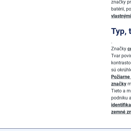
značky pr
batérií, 
vlastným
Typ, 
.
Značky
c
Tvar povi
kontrast
sú okrúhl
Požiarne
značky
ma
Tieto a m
podniku a
identifi
zemné z