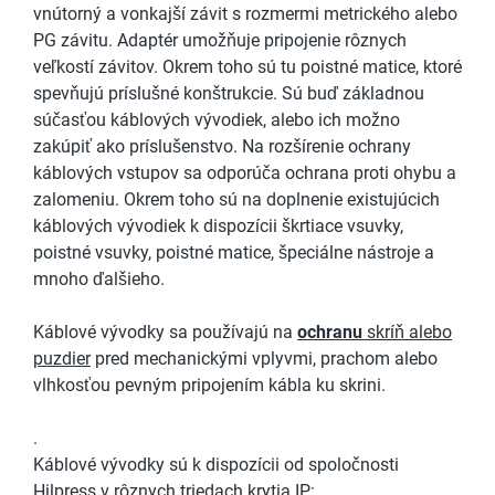
vnútorný a vonkajší závit s rozmermi metrického alebo
PG závitu. Adaptér umožňuje pripojenie rôznych
veľkostí závitov. Okrem toho sú tu poistné matice, ktoré
spevňujú príslušné konštrukcie. Sú buď základnou
súčasťou káblových vývodiek, alebo ich možno
zakúpiť ako príslušenstvo. Na rozšírenie ochrany
káblových vstupov sa odporúča ochrana proti ohybu a
zalomeniu. Okrem toho sú na doplnenie existujúcich
káblových vývodiek k dispozícii škrtiace vsuvky,
poistné vsuvky, poistné matice, špeciálne nástroje a
mnoho ďalšieho.
Káblové vývodky sa používajú na
ochranu
skríň alebo
puzdier
pred mechanickými vplyvmi, prachom alebo
vlhkosťou pevným pripojením kábla ku skrini.
.
Káblové vývodky sú k dispozícii od spoločnosti
Hilpress v rôznych triedach krytia IP: