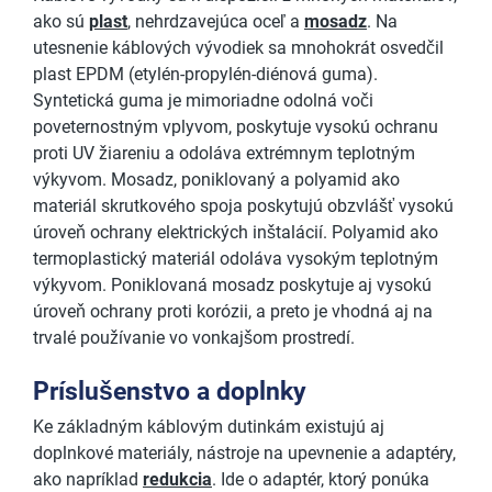
ako sú
plast
, nehrdzavejúca oceľ a
mosadz
. Na
utesnenie káblových vývodiek sa mnohokrát osvedčil
plast EPDM (etylén-propylén-diénová guma).
Syntetická guma je mimoriadne odolná voči
poveternostným vplyvom, poskytuje vysokú ochranu
proti UV žiareniu a odoláva extrémnym teplotným
výkyvom. Mosadz, poniklovaný a polyamid ako
materiál skrutkového spoja poskytujú obzvlášť vysokú
úroveň ochrany elektrických inštalácií. Polyamid ako
termoplastický materiál odoláva vysokým teplotným
výkyvom. Poniklovaná mosadz poskytuje aj vysokú
úroveň ochrany proti korózii, a preto je vhodná aj na
trvalé používanie vo vonkajšom prostredí.
Príslušenstvo a doplnky
Ke základným káblovým dutinkám existujú aj
doplnkové materiály, nástroje na upevnenie a adaptéry,
ako napríklad
redukcia
. Ide o adaptér, ktorý ponúka