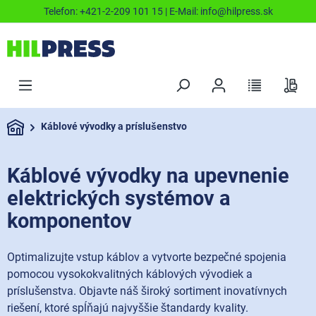
Telefon:
+421-2-209 101 15
| E-Mail:
info@hilpress.sk
Káblové vývodky a príslušenstvo
Káblové vývodky na upevnenie
elektrických systémov a
komponentov
Optimalizujte vstup káblov a vytvorte bezpečné spojenia
pomocou vysokokvalitných káblových vývodiek a
príslušenstva. Objavte náš široký sortiment inovatívnych
riešení, ktoré spĺňajú najvyššie štandardy kvality.