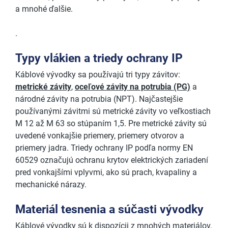
a mnohé ďalšie.
.
Typy vlákien a triedy ochrany IP
Káblové vývodky sa používajú tri typy závitov:
metrické závity
,
oceľové závity na potrubia (PG)
a
národné závity na potrubia (NPT). Najčastejšie
používanými závitmi sú metrické závity vo veľkostiach
M 12 až M 63 so stúpaním 1,5. Pre metrické závity sú
uvedené vonkajšie priemery, priemery otvorov a
priemery jadra. Triedy ochrany IP podľa normy EN
60529 označujú ochranu krytov elektrických zariadení
pred vonkajšími vplyvmi, ako sú prach, kvapaliny a
mechanické nárazy.
Materiál tesnenia a súčasti vývodky
Káblové vývodky sú k dispozícii z mnohých materiálov,