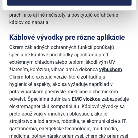
priechodky chránia elektrické komponenty pred
vonkajšími vplyvmi, ako sú ručné nárazy, vlhkosť,
prach, ako aj iné nečistoty, a poskytujú odľahčenie
káblov od napätia.
Káblové vývodky pre rôzne aplikácie
Okrem základných ochranných funkcií ponúkajú
špeciálne káblové priechodky aj ochranu pred
extrémnym chladom alebo teplom, škodlivým UV
žiarením, koróziou, vibráciami a dokonca
výbuchom
.
Okrem toho existujú verzie, ktoré zohľadňujú
hygienické aspekty, ako sa vyžaduje napríklad v
potravinárskom priemysle, medicíne a chemickom
odvetví. Špeciálna dutinka s
EMC vložkou
zabezpečuje
elektromagnetickú kompatibilitu. Káblové vývodky sa
preto používajú v mnohých oblastiach, ako je
strojárstvo a lodiarstvo, robotika, telekomunikácie a IT,
gastronómia, energetické technológie, multimédiá,
medicína, potravinársky priemysel, chemický priemysel