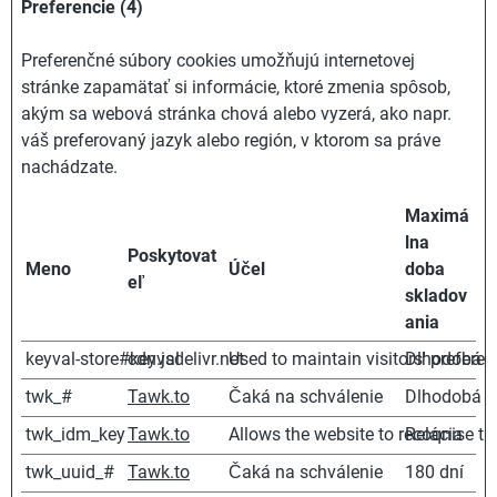
Preferencie (4)
Preferenčné súbory cookies umožňujú internetovej
stránke zapamätať si informácie, ktoré zmenia spôsob,
akým sa webová stránka chová alebo vyzerá, ako napr.
váš preferovaný jazyk alebo región, v ktorom sa práve
nachádzate.
Maximá
lna
Poskytovat
Meno
Účel
doba
eľ
skladov
ania
keyval-store#keyval
cdn.jsdelivr.net
Used to maintain visitors' prefere
Dlhodobá
twk_#
Tawk.to
Čaká na schválenie
Dlhodobá
twk_idm_key
Tawk.to
Allows the website to recoqnise the 
Relácia
twk_uuid_#
Tawk.to
Čaká na schválenie
180 dní