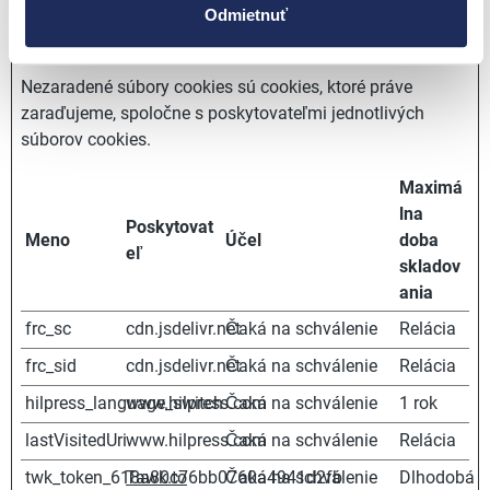
Odmietnuť
Nezaradené (5)
Nezaradené súbory cookies sú cookies, ktoré práve
zaraďujeme, spoločne s poskytovateľmi jednotlivých
súborov cookies.
Maximá
lna
Poskytovat
Meno
Účel
doba
eľ
skladov
ania
frc_sc
cdn.jsdelivr.net
Čaká na schválenie
Relácia
frc_sid
cdn.jsdelivr.net
Čaká na schválenie
Relácia
hilpress_language_switch
www.hilpress.com
Čaká na schválenie
1 rok
lastVisitedUri
www.hilpress.com
Čaká na schválenie
Relácia
twk_token_618a80c76bb0760a4941d2fb
Tawk.to
Čaká na schválenie
Dlhodobá