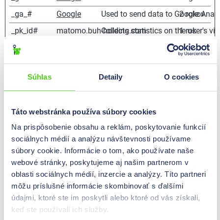
_ga_#
Google
Used to send data to Google Analyt
2 rokov
_pk_id#
matomo.buh-holding.com
Collects statistics on the user's v
1 rok
_pk_ses#
matomo.buh-holding.com
Used by Piwik Analytics Platform t
1 deň
c.gif
Microsoft
Collects data on the user’s naviga
Relácia
Súhlas
Detaily
O cookies
previousNav
Tawk.to
Registers statistical data on users
Relácia
TawkConnectionTime
Tawk.to
Allows the website to recoqnise the 
Relácia
Táto webstránka používa súbory cookies
Na prispôsobenie obsahu a reklám, poskytovanie funkcií
Marketing (11)
sociálnych médií a analýzu návštevnosti používame
súbory cookie. Informácie o tom, ako používate naše
Marketingové súbory cookies sa používajú na sledovanie
webové stránky, poskytujeme aj našim partnerom v
návštevníkov na webových stránkach. Zámerom je
oblasti sociálnych médií, inzercie a analýzy. Títo partneri
zobrazovať reklamy, ktoré sú relevantné a pútavé pre
môžu príslušné informácie skombinovať s ďalšími
jednotlivých užívateľov, a tým cennejšie pre vydavateľov a
údajmi, ktoré ste im poskytli alebo ktoré od vás získali,
inzerentov tretích strán.
keď ste používali ich služby.