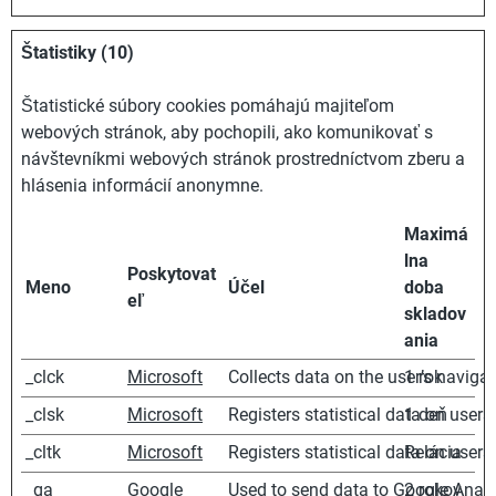
Štatistiky (10)
Štatistické súbory cookies pomáhajú majiteľom
webových stránok, aby pochopili, ako komunikovať s
návštevníkmi webových stránok prostredníctvom zberu a
hlásenia informácií anonymne.
Maximá
lna
Poskytovat
Meno
Účel
doba
eľ
skladov
ania
_clck
Microsoft
Collects data on the user’s naviga
1 rok
_clsk
Microsoft
Registers statistical data on users
1 deň
_cltk
Microsoft
Registers statistical data on users
Relácia
_ga
Google
Used to send data to Google Analyt
2 rokov