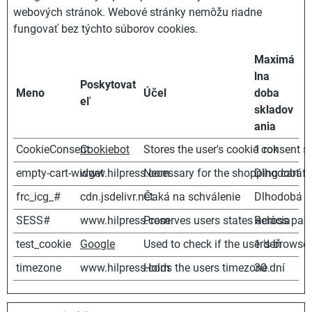
webových stránok. Webové stránky nemôžu riadne
fungovať bez týchto súborov cookies.
Maximá
lna
Poskytovat
Meno
Účel
doba
eľ
skladov
ania
CookieConsent
Cookiebot
Stores the user's cookie consent s
1 rok
empty-cart-widget
www.hilpress.com
Necessary for the shopping cart fu
Dlhodobá
frc_icg_#
cdn.jsdelivr.net
Čaká na schválenie
Dlhodobá
SESS#
www.hilpress.com
Preserves users states across pag
Relácia
test_cookie
Google
Used to check if the user's browse
1 deň
timezone
www.hilpress.com
Holds the users timezone.
30 dní