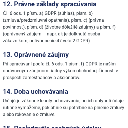
12. Právne základy spracúvania
Čl. 6 ods. 1 písm. a) GDPR (súhlas), písm. b)
(zmluva/predzmluvné opatrenia), písm. c) (právna
povinnosť), písm. d) (životne dôležité záujmy) a písm. f)
(oprávnený záujem – napr. ak je dotknutá osoba
zákazníkom; odôvodnenie 47 veta 2 GDPR).
13. Oprávnené záujmy
Pri spracúvaní podľa čl. 6 ods. 1 písm. f) GDPR je naším
oprávneným záujmom riadny výkon obchodnej činnosti v
prospech zamestnancov a akcionárov.
14. Doba uchovávania
Určujú ju zákonné lehoty uchovávania; po ich uplynutí údaje
rutinne vymažeme, pokiaľ nie sú potrebné na plnenie zmluvy
alebo rokovanie o zmluve.