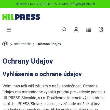
Telefon:
+421-2-209 101 15
| E-Mail:
info@hilpress.sk
Informácie
Ochrana údajov
Ochrany Udajov
Vyhlásenie o ochrane údajov
Veľmi nás teší váš záujem o našu spoločnosť. Ochrana
údajov má mimoriadne vysokú prioritu pre vedenie podniku
HILPRESS Slovakia, s.r.o. Používanie internetových stránok
spol. HILPRESS Slovakia, s.r.o. je v zásade možné aj bez
uvedenia osobných údajov. Ak by však príslušná osoba