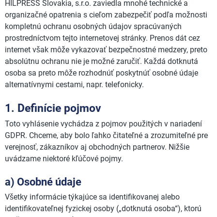
HILPRESS Slovakia, s.r.o. zaviedla mnohé technické a
organizačné opatrenia s cieľom zabezpečiť podľa možnosti
kompletnú ochranu osobných údajov spracúvaných
prostredníctvom tejto internetovej stránky. Prenos dát cez
internet však môže vykazovať bezpečnostné medzery, preto
absolútnu ochranu nie je možné zaručiť. Každá dotknutá
osoba sa preto môže rozhodnúť poskytnúť osobné údaje
alternatívnymi cestami, napr. telefonicky.
1. Definície pojmov
Toto vyhlásenie vychádza z pojmov použitých v nariadení
GDPR. Chceme, aby bolo ľahko čitateľné a zrozumiteľné pre
verejnosť, zákazníkov aj obchodných partnerov. Nižšie
uvádzame niektoré kľúčové pojmy.
a) Osobné údaje
Všetky informácie týkajúce sa identifikovanej alebo
identifikovateľnej fyzickej osoby („dotknutá osoba“), ktorú