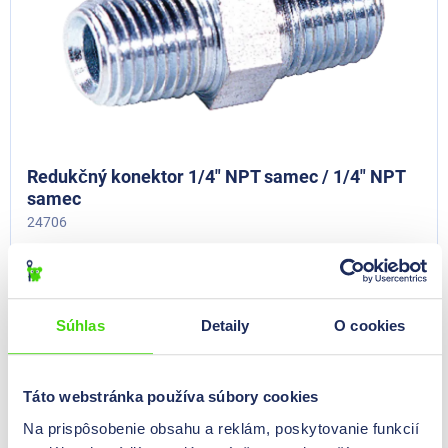
Redukčný konektor 1/4" NPT samec / 1/4" NPT
samec
24706
1/4" NPT externý vonkajší 1/4" NPT
Súhlas
Detaily
O cookies
Cene so vidne po
prijavi
.
Táto webstránka používa súbory cookies
Na prispôsobenie obsahu a reklám, poskytovanie funkcií