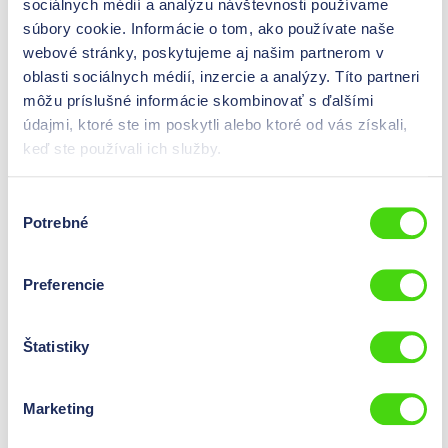
sociálnych médií a analýzu návštevnosti používame
súbory cookie. Informácie o tom, ako používate naše
webové stránky, poskytujeme aj našim partnerom v
oblasti sociálnych médií, inzercie a analýzy. Títo partneri
môžu príslušné informácie skombinovať s ďalšími
údajmi, ktoré ste im poskytli alebo ktoré od vás získali,
keď ste používali ich služby.
Výber
Potrebné
súhlasu
Rýchlospojka 1/4" NPT
24702
Preferencie
Cene so vidne po
prijavi
.
Štatistiky
Marketing