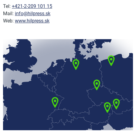
Tel:
+421-2-209 101 15
Mail:
info@hilpress.sk
Web:
www.hilpress.sk