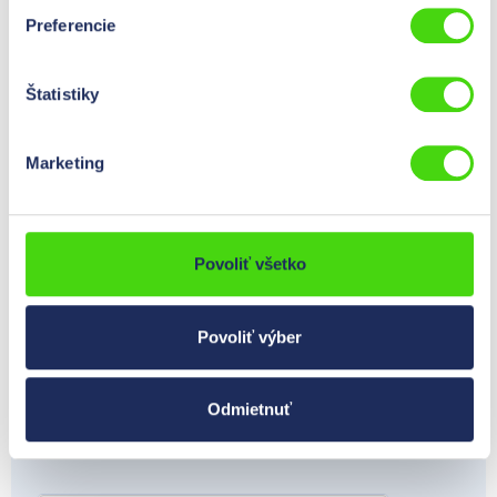
E-mail *
Preferencie
Štatistiky
Telefón *
Marketing
Áno, súhlasím s podmienkami ochrany osobných
údajov.
Povoliť všetko
Áno, chcem byť v budúcnosti informovaný a
dostávať bezplatný newsletter Hilpress. Prečítal
som si informácie o ochrane osobných údajov a
Povoliť výber
naše podmienky používania. Svoj súhlas môžete
kedykoľvek odvolať.
Odmietnuť
Odoslať