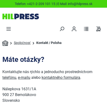
Telefon:
+421-2-209 101 15
| E-Mail:
info@hilpress.sk
Spoločnosť
Kontakt / Poloha
Máte otázky?
Kontaktujte nás rýchlo a jednoducho prostredníctvom
telefónu
,
e-mailu
alebo
kontaktného formulára
.
Nálepkova 1631/1A
900 27 Bernolákovo
Slovensko