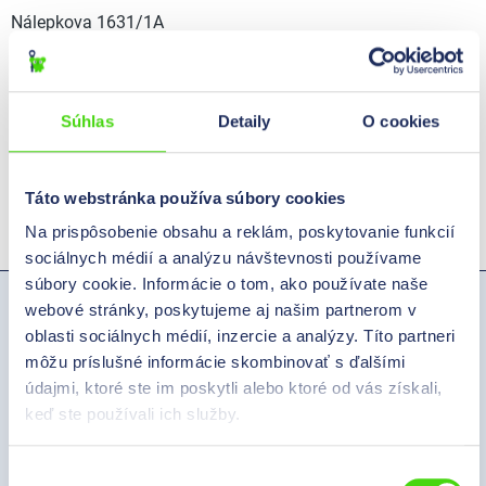
Nálepkova 1631/1A
900 27Bernolákovo
Slovakia
Súhlas
Detaily
O cookies
Telefón:
+421-2-209 101 28
E-mail:
info@hilpress.sk
Táto webstránka používa súbory cookies
IČ DPH: SK2022919701
DIC: 44977719
Na prispôsobenie obsahu a reklám, poskytovanie funkcií
sociálnych médií a analýzu návštevnosti používame
súbory cookie. Informácie o tom, ako používate naše
webové stránky, poskytujeme aj našim partnerom v
Hilpress Slovakia s.r.o.
oblasti sociálnych médií, inzercie a analýzy. Títo partneri
Nálepkova 1631/1A
môžu príslušné informácie skombinovať s ďalšími
900 27 Bernolákovo
údajmi, ktoré ste im poskytli alebo ktoré od vás získali,
Slovakia
keď ste používali ich služby.
Telefon:
+421-2-209 101 15
Výber