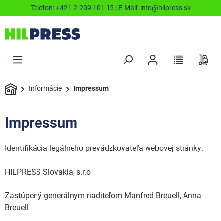
Telefon:
+421-2-209 101 15
| E-Mail:
info@hilpress.sk
Informácie
Impressum
Impressum
Identifikácia legálneho prevádzkovateľa webovej stránky:
HILPRESS Slovakia, s.r.o
Zastúpený generálnym riaditeľom Manfred Breuell, Anna
Breuell