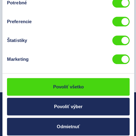
E-Mail:
info@hilpress.sk
Potrebné
súhlasu
Preferencie
Štatistiky
Služba
Marketing
Informácie
Spoločnosť
Povoliť všetko
Povoliť výber
Zahlarten
Faktúra
Preddavok
Odmietnuť