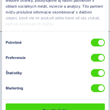
webové stránky, poskytujeme aj našim partnerom v
Fakturovaná čiastka musí byť uhradená pri platbe na faktúru
oblasti sociálnych médií, inzercie a analýzy. Títo partneri
do 14 dní.
môžu príslušné informácie skombinovať s ďalšími
údajmi, ktoré ste im poskytli alebo ktoré od vás získali,
V prípade dotazov nás prosím kontaktujte.
keď ste používali ich služby.
Výber
Hilpress Slovakia s.r.o.
Potrebné
súhlasu
Nálepkova 1631/1A
900 27 Bernolákovo
Preferencie
Slovakia
Štatistiky
Telefon:
+421-2-209 101 15
E-Mail:
info@hilpress.sk
Marketing