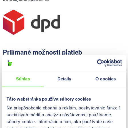
Prijímané možnosti platieb
Platba vopred prevodom
Platba cez PayPal
Platba cez PayPal Express
Súhlas
Detaily
O cookies
Platba faktúrou
Táto webstránka používa súbory cookies
Ďalšie podrobnosti o platbe:
Na prispôsobenie obsahu a reklám, poskytovanie funkcií
Nákup a úhrada faktúr: určené len pre registrovaných
sociálnych médií a analýzu návštevnosti používame
klientov.
súbory cookie. Informácie o tom, ako používate naše