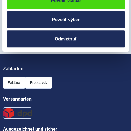
Povoliť všetko
Služba
Povoliť výber
Informácie
Spoločnosť
Odmietnuť
Zahlarten
Faktúra
Preddavok
Versandarten
Ausgezeichnet und sicher