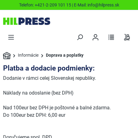
Telefon:
+421-2-209 101 15
| E-Mail:
info@hilpress.sk
Informácie
Doprava a poplatky
Platba a dodacie podmienky:
Dodanie v rámci celej Slovenskej republiky.
Náklady na odoslanie (bez DPH)
Nad 100eur bez DPH je poštovné a balné zdarma.
Do 100eur bez DPH: 6,00 eur
Doručujeme spol. DPD.