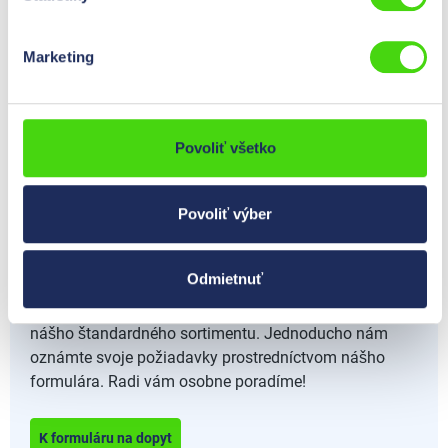
395 mm
0,00 €*
Cene so vidne po
prijavi
.
Marketing
Obsah:
1 St
Výška
575
mm
Šírka
395
mm
Povoliť všetko
Význam
Pokyny pre prvú pomoc, pri nehodách podľa BGI 510 ,
Povoliť výber
stav 08/2017
Odmietnuť
Žiadny problém - ponúkame aj riešenia na mieru mimo
nášho štandardného sortimentu. Jednoducho nám
oznámte svoje požiadavky prostredníctvom nášho
formulára. Radi vám osobne poradíme!
K formuláru na dopyt