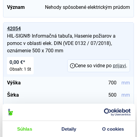
Význam
Nehody spôsobené elektrickým prúdom
42054
HIL-SIGN® Informačná tabuľa, Hasenie požiarov a
pomoc v oblasti elek. DIN (VDE 0132 / 07/2018),
oznámenie 500 x 700 mm
0,00 €*
Cene so vidne po
prijavi
.
Obsah:
1 St
Výška
700
mm
Šírka
500
mm
Význam
Hasenie požiarov a pomoc v oblasti elektrických
zariadení DIN (VDE 0132 / 07-2018)
Súhlas
Detaily
O cookies