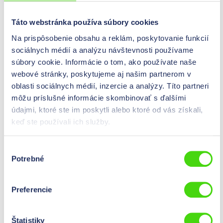
42057
HIL-SIGN® Informačná tabuľa, predpisy VDE pre
Táto webstránka používa súbory cookies
prevádzku elektrických zariadení DIN VDE 0105-100 (od
Na prispôsobenie obsahu a reklám, poskytovanie funkcií
06/2017) , Informačná tabuľa 610 x 980 mm
sociálnych médií a analýzu návštevnosti používame
0,00 €*
súbory cookie. Informácie o tom, ako používate naše
Cene so vidne po
prijavi
.
Obsah:
1 St
webové stránky, poskytujeme aj našim partnerom v
oblasti sociálnych médií, inzercie a analýzy. Títo partneri
Výška
980
mm
môžu príslušné informácie skombinovať s ďalšími
údajmi, ktoré ste im poskytli alebo ktoré od vás získali,
Šírka
610
mm
keď ste používali ich služby.
Význam
Predpisy VDE pre prevádzku elektrických systémov DIN
Výber
VDE 0105-100 (od 06/2017)
Potrebné
súhlasu
42056
Preferencie
Tabuľka HIL-SIGN®, pokyny pre prvú pomoc DGUV 204-
001 (predtým BGI/GUV-I 510) od 08/2017, tabuľa 575 x
Štatistiky