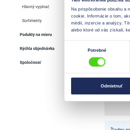
Hlavný vypínač
Na prispôsobenie obsahu a r
41606--
cookie. Informácie o tom, ak
Sortimenty
médií, inzercie a analýzy. Tí
alebo ktoré od vás získali, ke
Podukty na mieru
Výber
Rýchla objednávka
41608--
Potrebné
súhlasu
Spoločnosť
Odmietnuť
42608--
Žiadny p