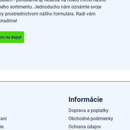
ného sortimentu. Jednoducho nám oznámte svoje
ky prostredníctvom nášho formulára. Radi vám
oradíme!
áru na dopyt
Informácie
Doprava a poplatky
aní
Obchodné podmienky
ie
Ochrana údajov