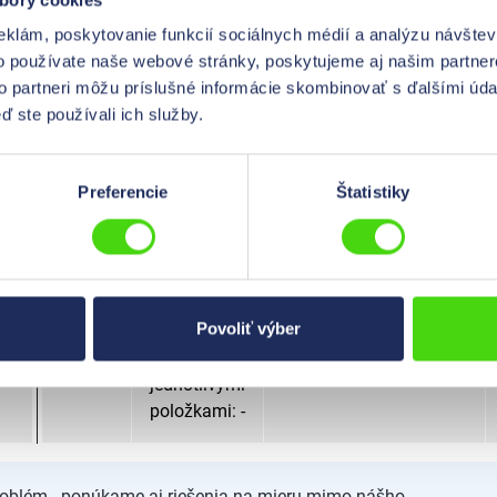
eklám, poskytovanie funkcií sociálnych médií a analýzu návšte
Označenie
5,8 - 8,5
o používate naše webové stránky, poskytujeme aj našim partner
káblov
to partneri môžu príslušné informácie skombinovať s ďalšími údaj
jednotlivými
ď ste používali ich služby.
položkami: -
Označenie
11,0 - 15,5
Preferencie
Štatistiky
káblov
jednotlivými
položkami: -
Povoliť výber
Označenie
11,0 - 15,5
káblov
jednotlivými
položkami: -
roblém - ponúkame aj riešenia na mieru mimo nášho