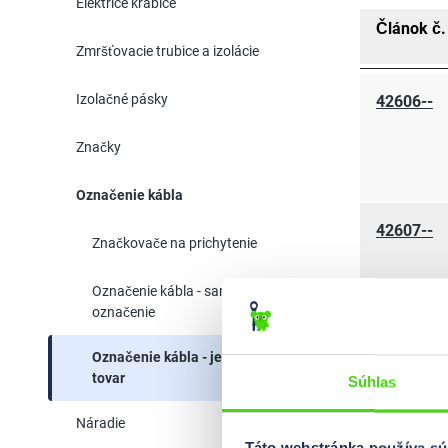
Elektricé krabice
Článok č.
Zmršťovacie trubice a izolácie
Izolačné pásky
42606--
Značky
Označenie kábla
42607--
Značkovače na prichytenie
Označenie kábla - samostatné
označenie
Označenie kábla - jednotlivý
41607--
tovar
Súhlas
Náradie
Táto webstránka používa sú