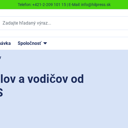
Telefon:
+421-2-209 101 15
| E-Mail:
info@hilpress.sk
návka
Spoločnosť
r
lov a vodičov od
S