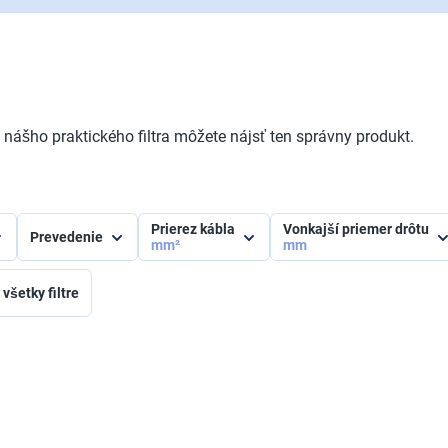
ášho praktického filtra môžete nájsť ten správny produkt.
Prierez kábla
Vonkajší priemer drôtu
Prevedenie
mm²
mm
všetky filtre