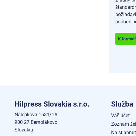
štandard
požiadav
osobne p
K formul
Hilpress Slovakia s.r.o.
Služba
Nálepkova 1631/1A
Váš účet
900 27 Bernolákovo
Zoznam žel
Slovakia
Na stiahnut