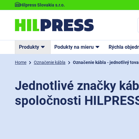
Hilpress Slovakia s.r.o.
Produkty
Podukty na mieru
Rýchla objed
Home
Označenie kábla
Označenie kábla - jednotlivý tova
Jednotlivé značky káb
spoločnosti HILPRES