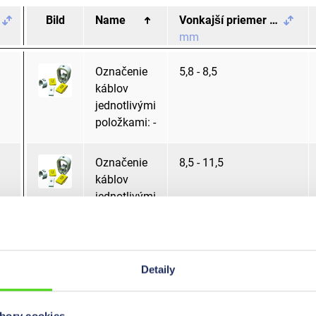
Bild
Name
Vonkajší priemer drôtu
mm
Označenie
5,8 - 8,5
káblov
jednotlivými
položkami: -
Označenie
8,5 - 11,5
káblov
jednotlivými
položkami: -
Označenie
8,5 - 11,5
Detaily
káblov
jednotlivými
položkami: -
bory cookies