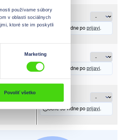
vnosti používame súbory
Jednotlivé tovary
biela
10 - 1
om v oblasti sociálnych
mi, ktoré ste im poskytli
Cene so vidne po
prijavi
.
Jednotlivé tovary
biela
25 - 7
Marketing
Cene so vidne po
prijavi
.
Povoliť všetko
Jednotlivé tovary
žltá
25 - 7
Cene so vidne po
prijavi
.