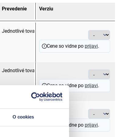
Prevedenie
Verziu
Farba
Prier
mm²
Jednotlivé tovary
žltá
10 - 1
Cene so vidne po
prijavi
.
Jednotlivé tovary
žltá
16 - 2
Cene so vidne po
prijavi
.
Jednotlivé tovary
biela
16 - 2
O cookies
Cene so vidne po
prijavi
.