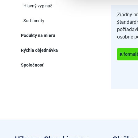
Hlavný vypínač
Žiadny p
Sortimenty
štandard
požiadav
Podukty na mieru
osobne p
Rýchla objednávka
K formul
Spoločnosť