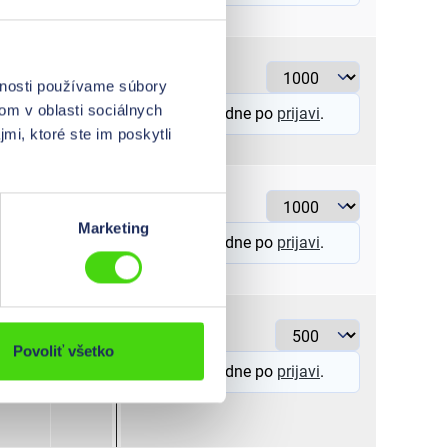
PVC
> 1 - 2,5
vnosti používame súbory
om v oblasti sociálnych
Cene so vidne po
prijavi
.
mi, ktoré ste im poskytli
PVC
> 2,5 - 6
Marketing
Cene so vidne po
prijavi
.
Polykarbonát
0,5 - 1,5
Povoliť všetko
Cene so vidne po
prijavi
.