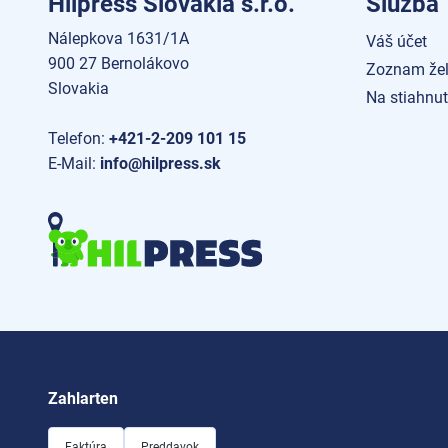
Hilpress Slovakia s.r.o.
Služba
Nálepkova 1631/1A
Váš účet
900 27 Bernolákovo
Zoznam žel
Slovakia
Na stiahnut
Telefon:
+421-2-209 101 15
E-Mail:
info@hilpress.sk
Zahlarten
Faktúra
Preddavok