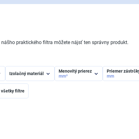
ášho praktického filtra môžete nájsť ten správny produkt.
Menovitý prierez
Priemer zástrč
Izolačný materiál
mm²
mm
všetky filtre