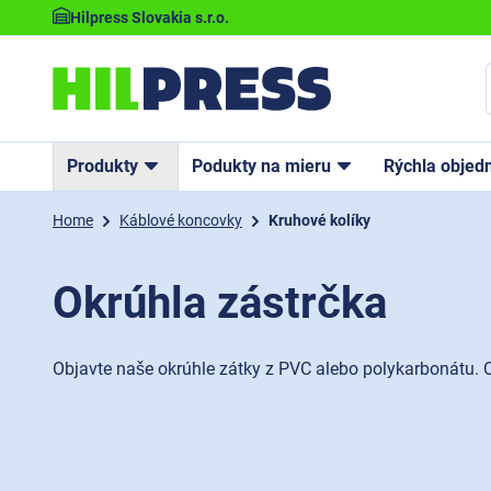
Hilpress Slovakia s.r.o.
Produkty
Podukty na mieru
Rýchla objed
Home
Káblové koncovky
Kruhové kolíky
Okrúhla zástrčka
Objavte naše okrúhle zátky z PVC alebo polykarbonátu. O