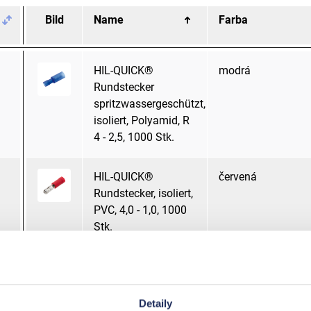
Bild
Name
Farba
HIL-QUICK®
modrá
Rundstecker
spritzwassergeschützt,
isoliert, Polyamid, R
4 - 2,5, 1000 Stk.
HIL-QUICK®
červená
Rundstecker, isoliert,
PVC, 4,0 - 1,0, 1000
Stk.
HIL-QUICK®
modrá
Rundstecker, isoliert,
PVC, 4,0 - 2,5, 1000
Detaily