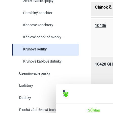
Zmršťovacie spojky
Článok č.
Paralelný konektor
Koncove konektory
10436
Káblové odbočné svorky
Kruhové kolíky
Kruhové káblové dutinky
10420 GH
Uzemňovacie pásky
Izolátory
10426 GH
Dutinky
Plochá zástrčková technika
Súhlas