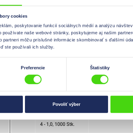
Stk.
bory cookies
HIL-QUICK®
modrá
eklám, poskytovanie funkcií sociálnych médií a analýzu návšte
Rundstecker, isoliert,
o používate naše webové stránky, poskytujeme aj našim partner
PVC, 5,0 - 2,5, 1000
to partneri môžu príslušné informácie skombinovať s ďalšími údaj
Stk.
ď ste používali ich služby.
HIL-QUICK®
žltá
Rundstecker, isoliert,
Preferencie
Štatistiky
PVC, 5,0 - 6,0, 1000
Stk.
HIL-QUICK®
červená
Rundsteckhülse
Povoliť výber
spritzwassergeschützt,
isoliert, Polyamid, R
4 - 1,0, 1000 Stk.