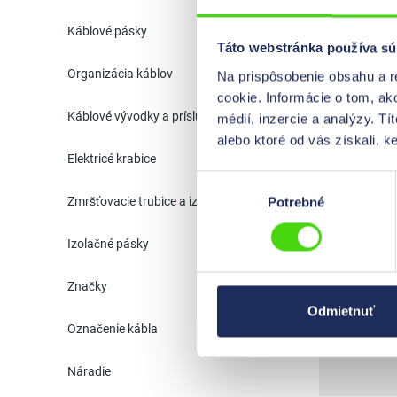
Káblové pásky
Táto webstránka používa sú
10425 GH
Organizácia káblov
Na prispôsobenie obsahu a r
cookie. Informácie o tom, ak
Káblové vývodky a príslušenstvo
médií, inzercie a analýzy. Tí
alebo ktoré od vás získali, ke
Elektricé krabice
10430 GH
Výber
Zmršťovacie trubice a izolácie
Potrebné
súhlasu
Izolačné pásky
10435
Značky
Odmietnuť
Označenie kábla
Náradie