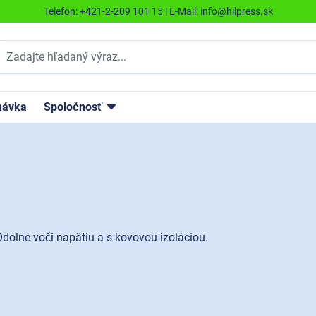
Telefon:
+421-2-209 101 15
| E-Mail:
info@hilpress.sk
návka
Spoločnosť
dolné voči napätiu a s kovovou izoláciou.