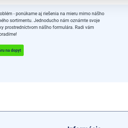
roblém - ponúkame aj riešenia na mieru mimo nášho
ného sortimentu. Jednoducho nám oznámte svoje
ky prostredníctvom nášho formulára. Radi vám
oradíme!
áru na dopyt