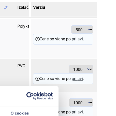
Izolačný materiál
Verziu
Menovitý prierez
mm²
Polykarbonát
> 1 - 2,5
Cene so vidne po
prijavi
.
PVC
0,5 - 1,5
Cene so vidne po
prijavi
.
PVC
> 1 - 2,5
Cene so vidne po
prijavi
.
O cookies