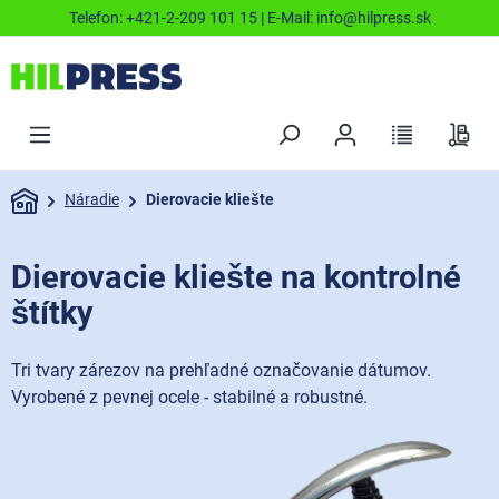
Telefon:
+421-2-209 101 15
| E-Mail:
info@hilpress.sk
Náradie
Dierovacie kliešte
Dierovacie kliešte na kontrolné
štítky
Tri tvary zárezov na prehľadné označovanie dátumov.
Vyrobené z pevnej ocele - stabilné a robustné.