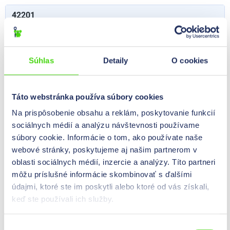
42201
Zárezové kliešte, tvar zárezu trojuholník , 4 x 4,5 mm
0,00 €*
Cene so vidne po
prijavi
.
Obsah:
1 St
Súhlas
Detaily
O cookies
Tvar zárezu
Trojuholníkový tvar
Táto webstránka používa súbory cookies
Hĺbka vrubu
48
mm
Na prispôsobenie obsahu a reklám, poskytovanie funkcií
Veľkosť
4 x 4,5
mm
sociálnych médií a analýzu návštevnosti používame
súbory cookie. Informácie o tom, ako používate naše
webové stránky, poskytujeme aj našim partnerom v
42202
oblasti sociálnych médií, inzercie a analýzy. Títo partneri
Zárezové kliešte, tvar zárezu trojuholník, 3 x 6 mm
môžu príslušné informácie skombinovať s ďalšími
údajmi, ktoré ste im poskytli alebo ktoré od vás získali,
0,00 €*
Cene so vidne po
prijavi
.
keď ste používali ich služby.
Obsah:
1 St
Tvar zárezu
Trojuholníkový tvar
Výber