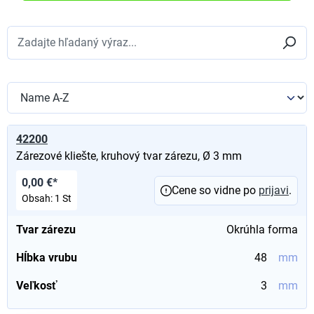
42200
Zárezové kliešte, kruhový tvar zárezu, Ø 3 mm
0,00 €*
Cene so vidne po
prijavi
.
Obsah:
1 St
Tvar zárezu
Okrúhla forma
Hĺbka vrubu
48
mm
Veľkosť
3
mm