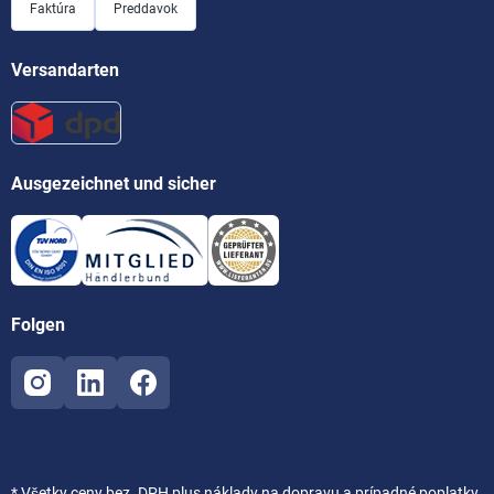
Faktúra
Preddavok
Versandarten
Ausgezeichnet und sicher
Folgen
* Všetky ceny bez. DPH plus
náklady na dopravu
a prípadné poplatky