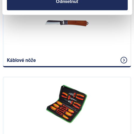
Odmietnuť
Káblové nôže