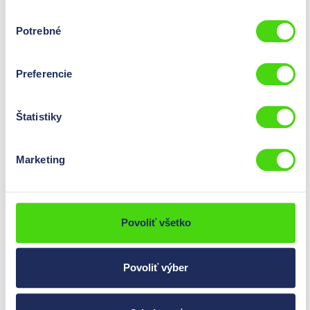
Výber
Potrebné
súhlasu
Preferencie
Odizolovače
Štatistiky
Marketing
Povoliť všetko
Odizolovacie náradie
Povoliť výber