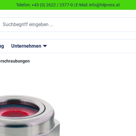
Telefon:
+43 (0) 2622 / 2577-0
| E-Mail:
info@hilpress.at
ng
Unternehmen
erschraubungen