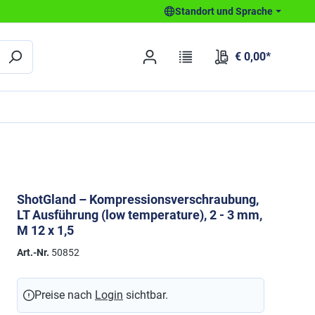
Standort und Sprache
€ 0,00*
ShotGland – Kompressionsverschraubung,
LT Ausführung (low temperature), 2 - 3 mm,
M 12 x 1,5
Art.-Nr.
50852
Preise nach
Login
sichtbar.