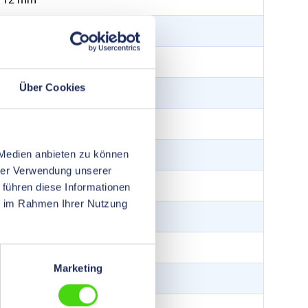
20
mm
M 12 x 1,5
Über Cookies
metrisch
20,5 - 24,5
mm
6
mm
 Medien anbieten zu können
hrer Verwendung unserer
Messing vernickelt
 führen diese Informationen
ie im Rahmen Ihrer Nutzung
18
mm
IP 68
Marketing
-60 °C – 180 °C