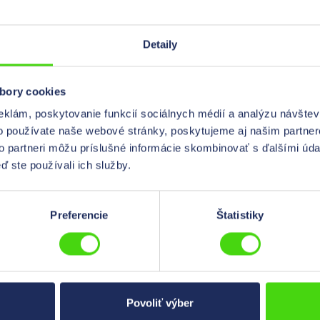
Farba
reniu podľa UL 62275
estu
Materiál
Detaily
Odolnosť voči teplote
bory cookies
Pevnosť v ťahu
eklám, poskytovanie funkcií sociálnych médií a analýzu návšte
o používate naše webové stránky, poskytujeme aj našim partner
Pevnosť v ťahu
to partneri môžu príslušné informácie skombinovať s ďalšími údaj
ď ste používali ich služby.
Typ balenia
Vlastnosti materiálu
Preferencie
Štatistiky
max. priemer zväzku
Šírka
Povoliť výber