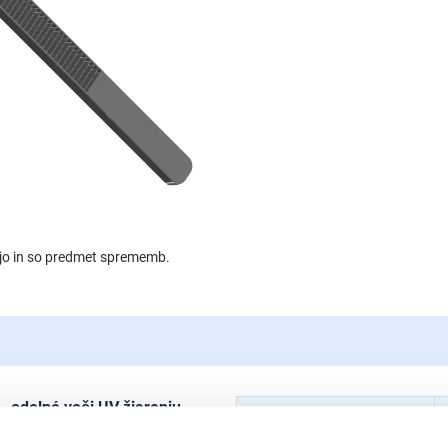
jejo in so predmet sprememb.
- odolné voči UV žiareniu,
Dĺžka