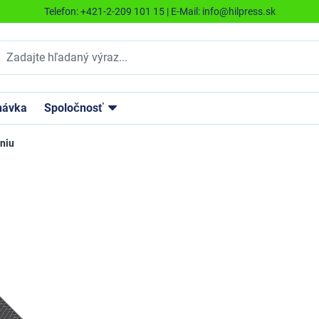
Telefon:
+421-2-209 101 15
| E-Mail:
info@hilpress.sk
návka
Spoločnosť
eniu