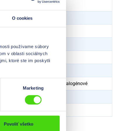
Čierna
Polyamid 6,6
O cookies
-40 °C – 80 °C
8,2
KP
vnosti používame súbory
om v oblasti sociálnych
80
N
mi, ktoré ste im poskytli
100
Odolnosť voči UV žiareniu
, bezhalogénové
Marketing
33
mm
2,5
mm
Povoliť všetko