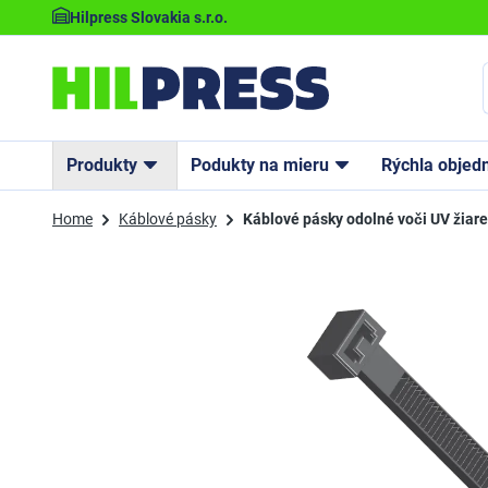
Hilpress Slovakia s.r.o.
Produkty
Podukty na mieru
Rýchla objed
Home
Káblové pásky
Káblové pásky odolné voči UV žiar