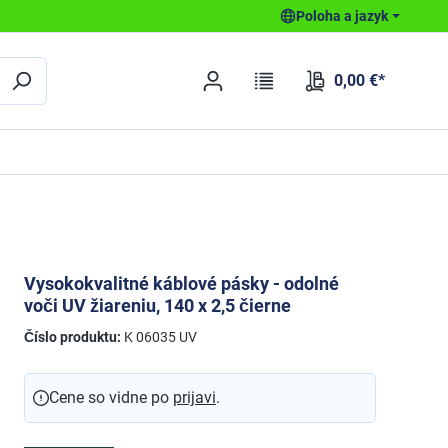
Poloha a jazyk
0,00 €*
Vysokokvalitné káblové pásky - odolné
voči UV žiareniu, 140 x 2,5 čierne
Číslo produktu:
K 06035 UV
Cene so vidne po
prijavi
.