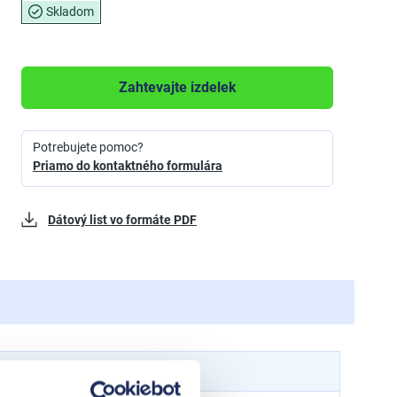
Skladom
Zahtevajte izdelek
Potrebujete pomoc?
Priamo do kontaktného formulára
Dátový list vo formáte PDF
140
mm