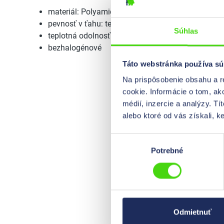
materiál: Polyamid 6.6 čierny odolný voči UV žia
pevnosť v ťahu: testovaná po 1000 hodinách UV t
Súhlas
teplotná odolnosť: -40 °C až +80 °C
bezhalogénové
Táto webstránka používa sú
Na prispôsobenie obsahu a r
cookie. Informácie o tom, ak
médií, inzercie a analýzy. Tí
alebo ktoré od vás získali, ke
Výber
Potrebné
súhlasu
Odmietnuť