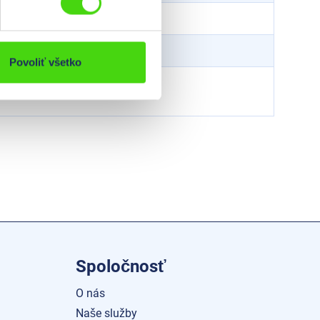
45
mm
M 40 x 1,5
Povoliť všetko
24 - 26
mm
Spoločnosť
O nás
Naše služby