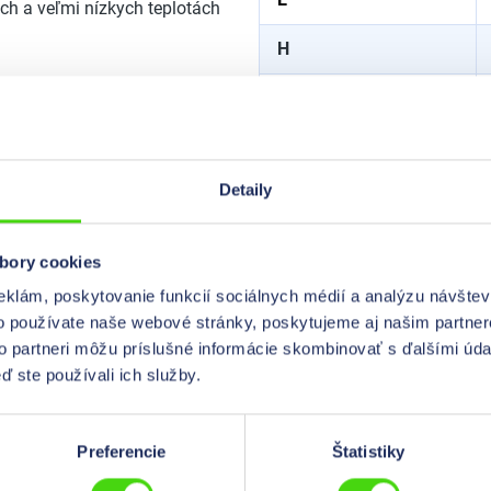
ch a veľmi nízkych teplotách
H
L
Materiál
Detaily
Materiál tesniacej
vložky
bory cookies
Odolnosť voči teplote
eklám, poskytovanie funkcií sociálnych médií a analýzu návšte
Prevedenie
o používate naše webové stránky, poskytujeme aj našim partner
to partneri môžu príslušné informácie skombinovať s ďalšími údaj
Trieda ochrany
ď ste používali ich služby.
Typ balenia
Preferencie
Štatistiky
Typ vlákna