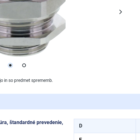
jejo in so predmet sprememb.
úra, štandardné prevedenie,
D
E