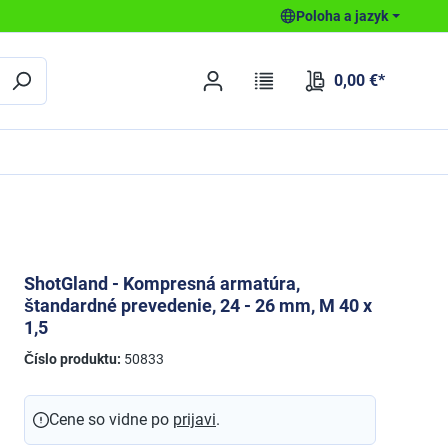
Poloha a jazyk
0,00 €*
ShotGland - Kompresná armatúra,
štandardné prevedenie, 24 - 26 mm, M 40 x
1,5
Číslo produktu:
50833
Cene so vidne po
prijavi
.