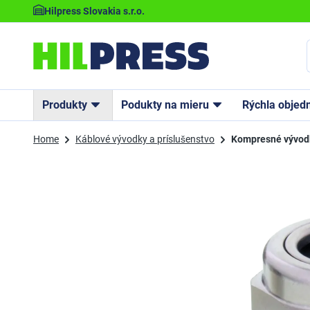
Hilpress Slovakia s.r.o.
Produkty
Podukty na mieru
Rýchla objed
Home
Káblové vývodky a príslušenstvo
Kompresné vývod