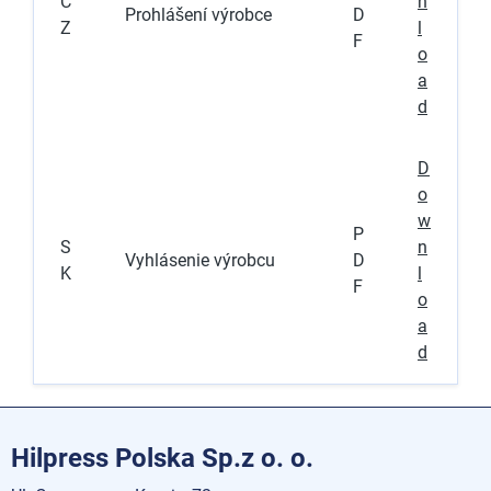
C
n
Prohlášení výrobce
D
Z
l
F
o
a
d
D
o
w
P
S
n
Vyhlásenie výrobcu
D
K
l
F
o
a
d
Hilpress Polska Sp.z o. o.