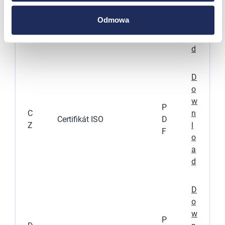
S
n
Certifikát ISO
D
K
l
F
Odmowa
o
a
d
D
o
w
P
C
n
Certifikát ISO
D
Z
l
F
o
a
d
D
o
w
P