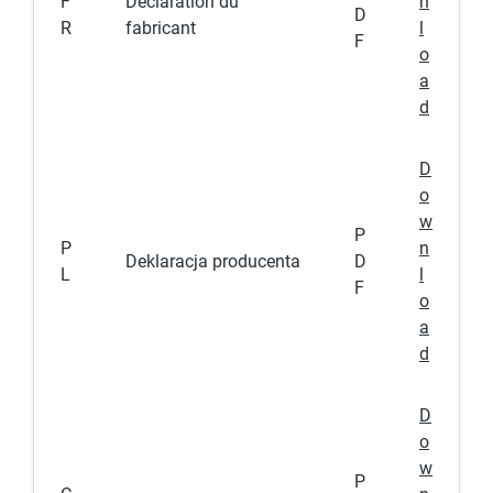
F
Déclaration du
n
D
R
fabricant
l
F
o
a
d
D
o
w
P
P
n
Deklaracja producenta
D
L
l
F
o
a
d
D
o
w
P