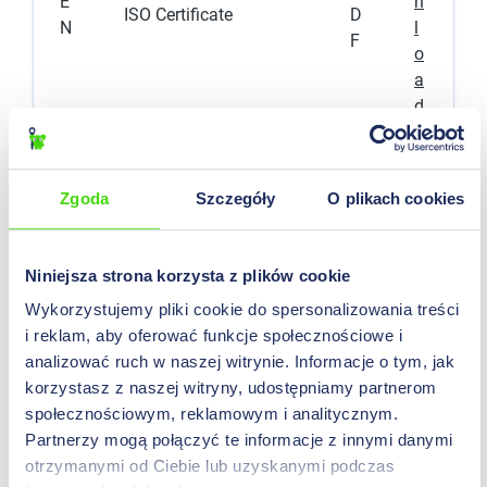
E
n
ISO Certificate
D
N
l
F
o
a
d
D
o
Zgoda
Szczegóły
O plikach cookies
w
P
F
n
Certificat ISO
D
R
l
Niniejsza strona korzysta z plików cookie
F
o
Wykorzystujemy pliki cookie do spersonalizowania treści
a
i reklam, aby oferować funkcje społecznościowe i
d
analizować ruch w naszej witrynie. Informacje o tym, jak
korzystasz z naszej witryny, udostępniamy partnerom
D
społecznościowym, reklamowym i analitycznym.
o
Partnerzy mogą połączyć te informacje z innymi danymi
w
otrzymanymi od Ciebie lub uzyskanymi podczas
P