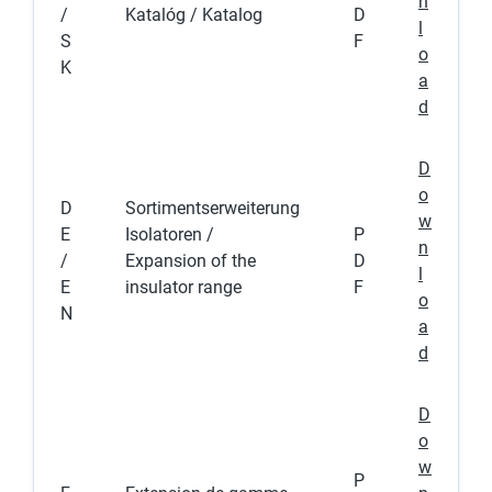
n
/
Katalóg / Katalog
D
l
S
F
o
K
a
d
D
o
D
Sortimentserweiterung
w
E
Isolatoren /
P
n
/
Expansion of the
D
l
E
insulator range
F
o
N
a
d
D
o
w
P