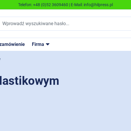
Telefon:
+48 (0)52 3609460
| E-Mail:
info@hilpress.pl
 zamówienie
Firma
e
plastikowym