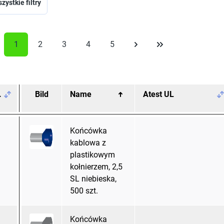
zystkie filtry
1
2
3
4
5
.
Bild
Name
Atest UL
Końcówka
kablowa z
plastikowym
kołnierzem, 2,5
SL niebieska,
500 szt.
Końcówka