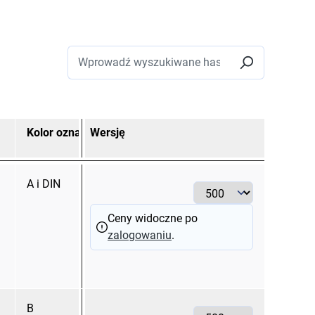
Kolor oznaczenia
Wersję
Przekrój znamionowy
mm²
A i DIN
2,50 SL
Ceny widoczne po
zalogowaniu
.
B
2,50 SL