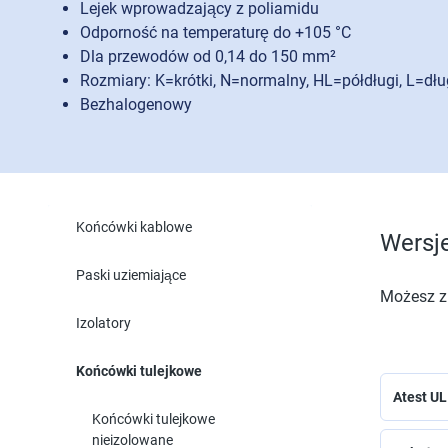
Lejek wprowadzający z poliamidu
Odporność na temperaturę do +105 °C
Dla przewodów od 0,14 do 150 mm²
Rozmiary: K=krótki, N=normalny, HL=półdługi, L=dłu
Bezhalogenowy
Końcówki kablowe
Wersj
Paski uziemiające
Możesz zn
Izolatory
Końcówki tulejkowe
Atest U
Końcówki tulejkowe
nieizolowane