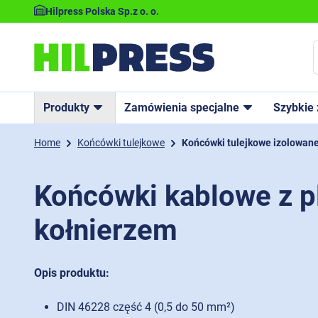
Hilpress Polska Sp.z o. o.
Produkty
Zamówienia specjalne
Szybkie
Home
Końcówki tulejkowe
Końcówki tulejkowe izolowan
Końcówki kablowe z 
kołnierzem
Opis produktu:
DIN 46228 część 4 (0,5 do 50 mm²)