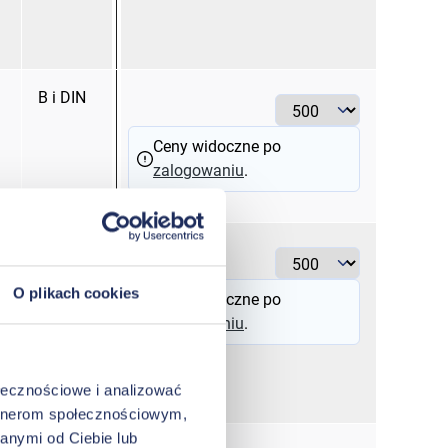
B i DIN
0,50 K
Ceny widoczne po
zalogowaniu
.
A
0,50 K
O plikach cookies
Ceny widoczne po
zalogowaniu
.
ołecznościowe i analizować
artnerom społecznościowym,
anymi od Ciebie lub