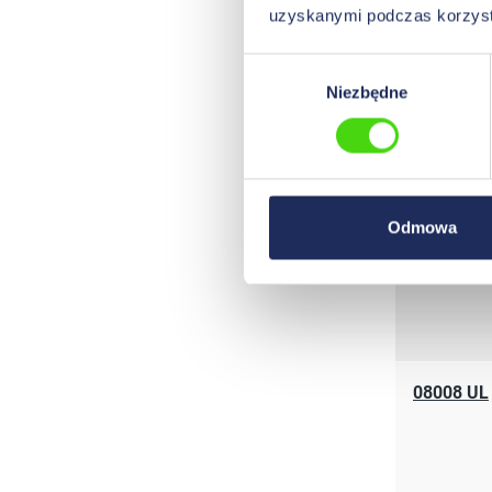
09004 UL
uzyskanymi podczas korzysta
Wybór
Niezbędne
zgody
08004 UL
Odmowa
08008 UL