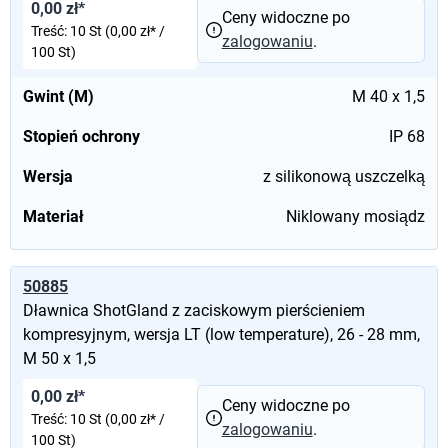
0,00 zł*
Ceny widoczne po
Treść:
10 St
(0,00 zł* /
zalogowaniu
.
100 St)
Gwint (M)
M 40 x 1,5
Stopień ochrony
IP 68
Wersja
z silikonową uszczelką
Materiał
Niklowany mosiądz
50885
Dławnica ShotGland z zaciskowym pierścieniem
kompresyjnym, wersja LT (low temperature), 26 - 28 mm,
M 50 x 1,5
0,00 zł*
Ceny widoczne po
Treść:
10 St
(0,00 zł* /
zalogowaniu
.
100 St)