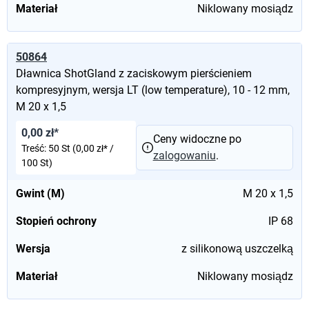
Materiał
Niklowany mosiądz
50864
Dławnica ShotGland z zaciskowym pierścieniem
kompresyjnym, wersja LT (low temperature), 10 - 12 mm,
M 20 x 1,5
0,00 zł*
Ceny widoczne po
Treść:
50 St
(0,00 zł* /
zalogowaniu
.
100 St)
Gwint (M)
M 20 x 1,5
Stopień ochrony
IP 68
Wersja
z silikonową uszczelką
Materiał
Niklowany mosiądz