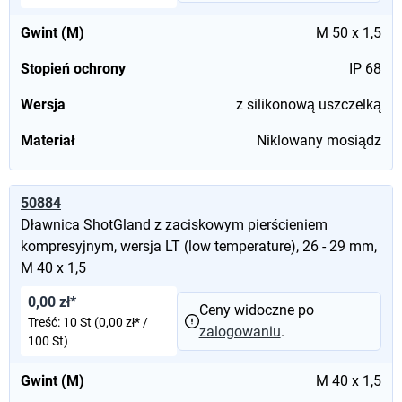
Gwint (M)
M 50 x 1,5
Stopień ochrony
IP 68
Wersja
z silikonową uszczelką
Materiał
Niklowany mosiądz
50884
Dławnica ShotGland z zaciskowym pierścieniem
kompresyjnym, wersja LT (low temperature), 26 - 29 mm,
M 40 x 1,5
0,00 zł*
Ceny widoczne po
Treść:
10 St
(0,00 zł* /
zalogowaniu
.
100 St)
Gwint (M)
M 40 x 1,5