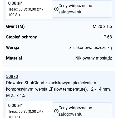
0,00 zł*
Ceny widoczne po
Treść:
50 St
(0,00 zł* /
zalogowaniu
.
100 St)
Gwint (M)
M 20 x 1,5
Stopień ochrony
IP 68
Wersja
z silikonową uszczelką
Materiał
Niklowany mosiądz
50870
Dławnica ShotGland z zaciskowym pierścieniem
kompresyjnym, wersja LT (low temperature), 12 - 14 mm,
M 25 x 1,5
0,00 zł*
Ceny widoczne po
Treść:
50 St
(0,00 zł* /
zalogowaniu
.
100 St)