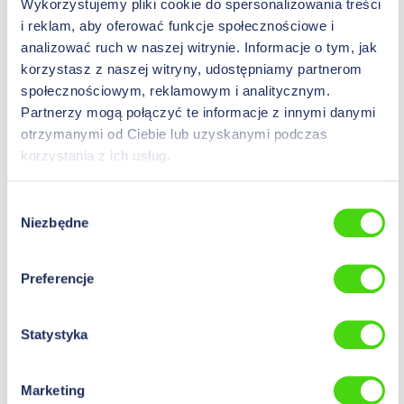
Treść:
25 St
(0,00 zł* /
Wykorzystujemy pliki cookie do spersonalizowania treści
zalogowaniu
.
100 St)
i reklam, aby oferować funkcje społecznościowe i
analizować ruch w naszej witrynie. Informacje o tym, jak
Gwint (M)
M 32 x 1,5
korzystasz z naszej witryny, udostępniamy partnerom
społecznościowym, reklamowym i analitycznym.
Stopień ochrony
IP 68
Partnerzy mogą połączyć te informacje z innymi danymi
Wersja
z silikonową uszczelką
otrzymanymi od Ciebie lub uzyskanymi podczas
korzystania z ich usług.
Materiał
Niklowany mosiądz
Wybór
Niezbędne
zgody
50880
Dławnica ShotGland z zaciskowym pierścieniem
kompresyjnym, wersja LT (low temperature), 18 - 20 mm,
Preferencje
M 40 x 1,5
0,00 zł*
Statystyka
Ceny widoczne po
Treść:
10 St
(0,00 zł* /
zalogowaniu
.
100 St)
Marketing