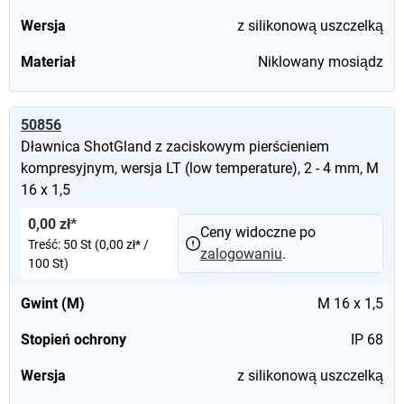
Wersja
z silikonową uszczelką
Materiał
Niklowany mosiądz
50856
Dławnica ShotGland z zaciskowym pierścieniem
kompresyjnym, wersja LT (low temperature), 2 - 4 mm, M
16 x 1,5
0,00 zł*
Ceny widoczne po
Treść:
50 St
(0,00 zł* /
zalogowaniu
.
100 St)
Gwint (M)
M 16 x 1,5
Stopień ochrony
IP 68
Wersja
z silikonową uszczelką