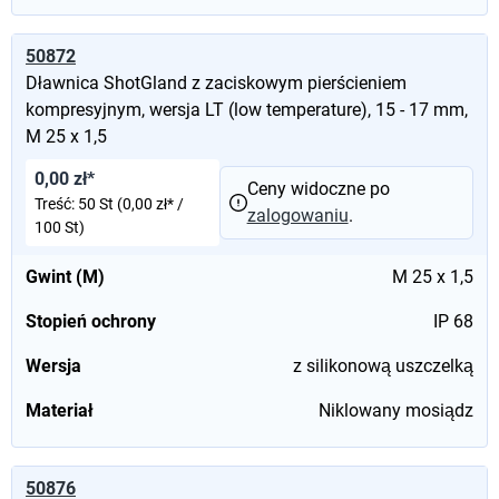
50872
Dławnica ShotGland z zaciskowym pierścieniem
kompresyjnym, wersja LT (low temperature), 15 - 17 mm,
M 25 x 1,5
0,00 zł*
Ceny widoczne po
Treść:
50 St
(0,00 zł* /
zalogowaniu
.
100 St)
Gwint (M)
M 25 x 1,5
Stopień ochrony
IP 68
Wersja
z silikonową uszczelką
Materiał
Niklowany mosiądz
50876