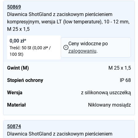
50869
Dławnica ShotGland z zaciskowym pierścieniem
kompresyjnym, wersja LT (low temperature), 10 - 12 mm,
M 25 x 1,5
0,00 zł*
Ceny widoczne po
Treść:
50 St
(0,00 zł* /
zalogowaniu
.
100 St)
Gwint (M)
M 25 x 1,5
Stopień ochrony
IP 68
Wersja
z silikonową uszczelką
Materiał
Niklowany mosiądz
50874
Dławnica ShotGland z zaciskowym pierścieniem