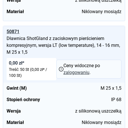
Wersja
z silikonową uszczelką
Materiał
Niklowany mosiądz
50871
Dławnica ShotGland z zaciskowym pierścieniem
kompresyjnym, wersja LT (low temperature), 14 - 16 mm,
M 25 x 1,5
0,00 zł*
Ceny widoczne po
Treść:
50 St
(0,00 zł* /
zalogowaniu
.
100 St)
Gwint (M)
M 25 x 1,5
Stopień ochrony
IP 68
Wersja
z silikonową uszczelką
Materiał
Niklowany mosiądz