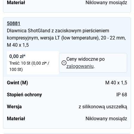
Materiał
Niklowany mosiądz
50881
Dławnica ShotGland z zaciskowym pierścieniem
kompresyjnym, wersja LT (low temperature), 20 - 22 mm,
M 40 x 1,5
0,00 zł*
Ceny widoczne po
Treść:
10 St
(0,00 zł* /
zalogowaniu
.
100 St)
Gwint (M)
M 40 x 1,5
Stopień ochrony
IP 68
Wersja
z silikonową uszczelką
Materiał
Niklowany mosiądz