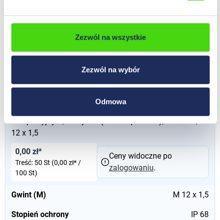
Gwint (M)
M 40 x 1,5
Stopień ochrony
IP 68
Zezwól na wszystkie
Wersja
z silikonową uszczelką
Materiał
Niklowany mosiądz
Zezwól na wybór
50852
Odmowa
Dławnica ShotGland z zaciskowym pierścieniem
kompresyjnym, wersja LT (low temperature), 2 - 3 mm, M
12 x 1,5
0,00 zł*
Ceny widoczne po
Treść:
50 St
(0,00 zł* /
zalogowaniu
.
100 St)
Gwint (M)
M 12 x 1,5
Stopień ochrony
IP 68