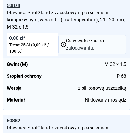
50878
Dławnica ShotGland z zaciskowym pierścieniem
kompresyjnym, wersja LT (low temperature), 21 - 23 mm,
M 32 x 1,5
0,00 zł*
Ceny widoczne po
Treść:
25 St
(0,00 zł* /
zalogowaniu
.
100 St)
Gwint (M)
M 32 x 1,5
Stopień ochrony
IP 68
Wersja
z silikonową uszczelką
Materiał
Niklowany mosiądz
50882
Dławnica ShotGland z zaciskowym pierścieniem