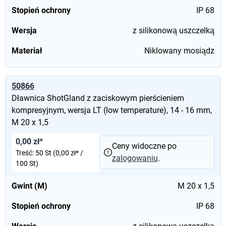
Stopień ochrony
IP 68
Wersja
z silikonową uszczelką
Materiał
Niklowany mosiądz
50866
Dławnica ShotGland z zaciskowym pierścieniem
kompresyjnym, wersja LT (low temperature), 14 - 16 mm,
M 20 x 1,5
0,00 zł*
Ceny widoczne po
Treść:
50 St
(0,00 zł* /
zalogowaniu
.
100 St)
Gwint (M)
M 20 x 1,5
Stopień ochrony
IP 68