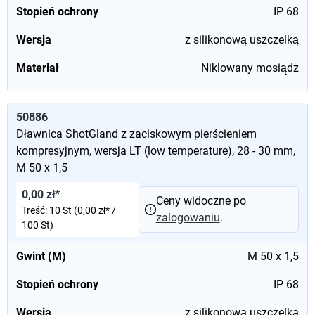
Stopień ochrony
IP 68
Wersja
z silikonową uszczelką
Materiał
Niklowany mosiądz
50886
Dławnica ShotGland z zaciskowym pierścieniem
kompresyjnym, wersja LT (low temperature), 28 - 30 mm,
M 50 x 1,5
0,00 zł*
Ceny widoczne po
Treść:
10 St
(0,00 zł* /
zalogowaniu
.
100 St)
Gwint (M)
M 50 x 1,5
Stopień ochrony
IP 68
Wersja
z silikonową uszczelką