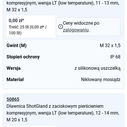
kompresyjnym, wersja LT (low temperature), 11 - 13 mm,
M 32 x 1,5
0,00 zł*
Ceny widoczne po
Treść:
25 St
(0,00 zł* /
zalogowaniu
.
100 St)
Gwint (M)
M 32 x 1,5
Stopień ochrony
IP 68
Wersja
z silikonową uszczelką
Materiał
Niklowany mosiądz
50865
Dławnica ShotGland z zaciskowym pierścieniem
kompresyjnym, wersja LT (low temperature), 12 - 14 mm,
M 20 x 1,5