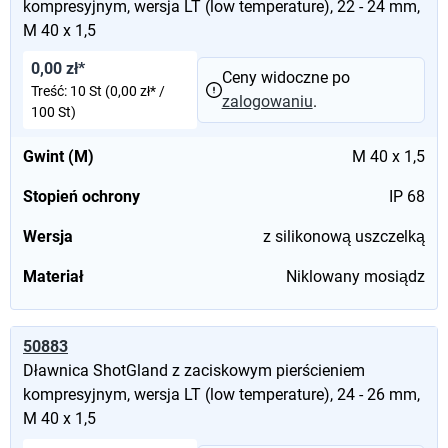
kompresyjnym, wersja LT (low temperature), 22 - 24 mm,
M 40 x 1,5
0,00 zł*
Ceny widoczne po
Treść:
10 St
(0,00 zł* /
zalogowaniu
.
100 St)
Gwint (M)
M 40 x 1,5
Stopień ochrony
IP 68
Wersja
z silikonową uszczelką
Materiał
Niklowany mosiądz
50883
Dławnica ShotGland z zaciskowym pierścieniem
kompresyjnym, wersja LT (low temperature), 24 - 26 mm,
M 40 x 1,5