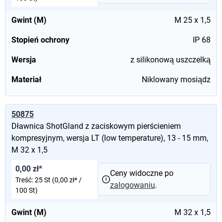
Gwint (M)
M 25 x 1,5
Stopień ochrony
IP 68
Wersja
z silikonową uszczelką
Materiał
Niklowany mosiądz
50875
Dławnica ShotGland z zaciskowym pierścieniem
kompresyjnym, wersja LT (low temperature), 13 - 15 mm,
M 32 x 1,5
0,00 zł*
Ceny widoczne po
Treść:
25 St
(0,00 zł* /
zalogowaniu
.
100 St)
Gwint (M)
M 32 x 1,5