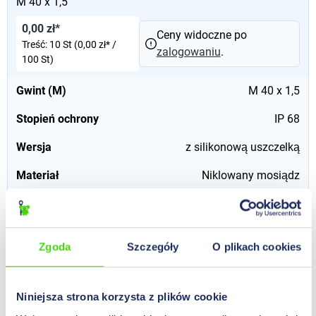
M 40 x 1,5
0,00 zł*
Ceny widoczne po
Treść:
10 St
(0,00 zł* /
zalogowaniu
.
100 St)
Gwint (M)
M 40 x 1,5
Stopień ochrony
IP 68
Wersja
z silikonową uszczelką
Materiał
Niklowany mosiądz
50877
Dławnica ShotGland z zaciskowym pierścieniem
Zgoda
Szczegóły
O plikach cookies
kompresyjnym, wersja LT (low temperature), 18 - 20 mm,
M 32 x 1,5
Niniejsza strona korzysta z plików cookie
0,00 zł*
Ceny widoczne po