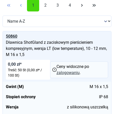
1
2
3
4
50860
Dławnica ShotGland z zaciskowym pierścieniem
kompresyjnym, wersja LT (low temperature), 10 - 12 mm,
M 16 x 1,5
0,00 zł*
Ceny widoczne po
Treść:
50 St
(0,00 zł* /
zalogowaniu
.
100 St)
Gwint (M)
M 16 x 1,5
Stopień ochrony
IP 68
Wersja
z silikonową uszczelką