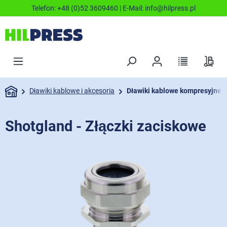
Telefon:
+48 (0)52 3609460
| E-Mail:
info@hilpress.pl
Dławiki kablowe i akcesoria
Dławiki kablowe kompresyjne
Shotgland - Złączki zaciskowe