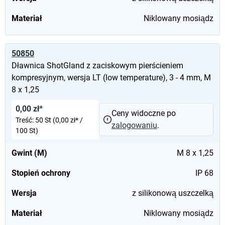
Materiał
Niklowany mosiądz
50850
Dławnica ShotGland z zaciskowym pierścieniem
kompresyjnym, wersja LT (low temperature), 3 - 4 mm, M
8 x 1,25
0,00 zł*
Ceny widoczne po
Treść:
50 St
(0,00 zł* /
zalogowaniu
.
100 St)
Gwint (M)
M 8 x 1,25
Stopień ochrony
IP 68
Wersja
z silikonową uszczelką
Materiał
Niklowany mosiądz