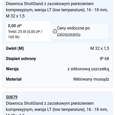
Dławnica ShotGland z zaciskowym pierścieniem
kompresyjnym, wersja LT (low temperature), 16 - 18 mm,
M 32 x 1,5
0,00 zł*
Ceny widoczne po
Treść:
25 St
(0,00 zł* /
zalogowaniu
.
100 St)
Gwint (M)
M 32 x 1,5
Stopień ochrony
IP 68
Wersja
z silikonową uszczelką
Materiał
Niklowany mosiądz
50879
Dławnica ShotGland z zaciskowym pierścieniem
kompresyjnym, wersja LT (low temperature), 16 - 18 mm,