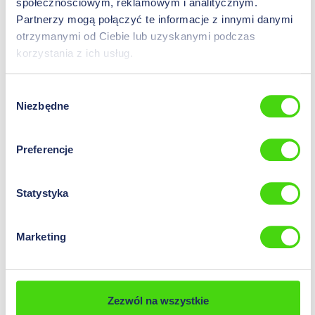
społecznościowym, reklamowym i analitycznym.
Partnerzy mogą połączyć te informacje z innymi danymi
Pojemnik z praską do końcówek i izolowanymi
otrzymanymi od Ciebie lub uzyskanymi podczas
końcówkami kablowymi
korzystania z ich usług.
22310
Wersja:
do zaciskania końcówek kablowych
Wybór
Niezbędne
zgody
Ceny widoczne po
zalogowaniu
.
Preferencje
Statystyka
Marketing
Zezwól na wszystkie