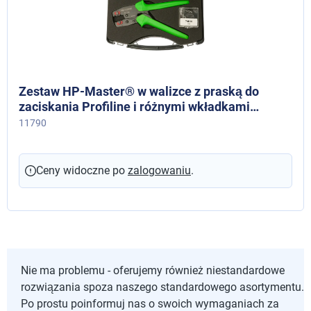
Zestaw HP-Master® w walizce z praską do
zaciskania Profiline i różnymi wkładkami
matrycowymi
11790
Ceny widoczne po
zalogowaniu
.
Nie ma problemu - oferujemy również niestandardowe
rozwiązania spoza naszego standardowego asortymentu.
Po prostu poinformuj nas o swoich wymaganiach za