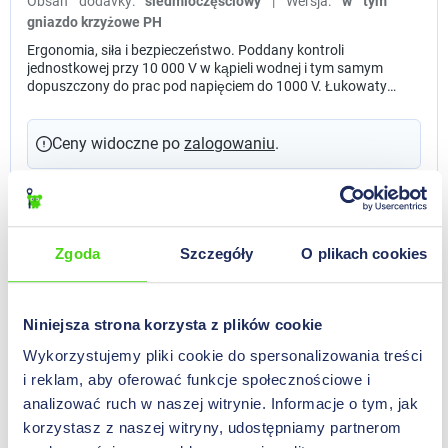
Obsah dodávky:
siedmioczęściowy
| Wersja:
w tym
gniazdo krzyżowe PH
Ergonomia, siła i bezpieczeństwo. Poddany kontroli
jednostkowej przy 10 000 V w kąpieli wodnej i tym samym
dopuszczony do prac pod napięciem do 1000 V. Łukowaty
kontur wzdłużny dla dużego nacisku Sprawdzony trójkątny
kształt odpowiada idealnemu kątowi obracania ręki (120°)
Poręczne miękkie krawędzie Strefa szybkiego kręcenia z
Ceny widoczne po
zalogowaniu
.
miękkiego materiału dla przyjemnej i bezpiecznej pracy
Izolowane ostrza dla ochrony
Zgoda
Szczegóły
O plikach cookies
Niniejsza strona korzysta z plików cookie
Wykorzystujemy pliki cookie do spersonalizowania treści
i reklam, aby oferować funkcje społecznościowe i
analizować ruch w naszej witrynie. Informacje o tym, jak
korzystasz z naszej witryny, udostępniamy partnerom