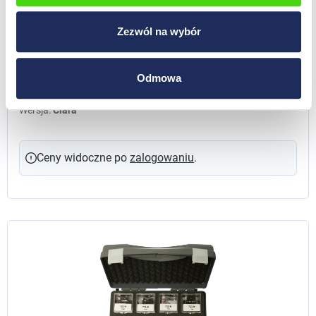
Zezwól na wybór
TORBA STAŻYSTY CLARA
Odmowa
22400
Wersja:
Clara
Ceny widoczne po
zalogowaniu
.