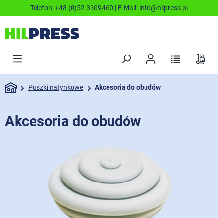
Telefon:
+48 (0)52 3609460
| E-Mail:
info@hilpress.pl
Puszki natynkowe
Akcesoria do obudów
Akcesoria do obudów