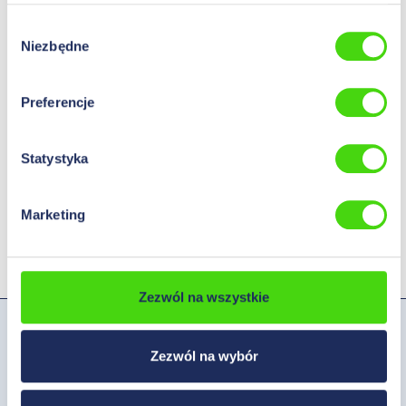
Wybór
Niezbędne
zgody
Preferencje
Statystyka
Płyty montażowe HIL-BOX
Marketing
Zezwól na wszystkie
Hilpress Polska Sp.z o. o.
Zezwól na wybór
Ul. Czerwonego Krzyża 72
85-333 Bydgoszcz